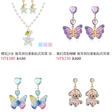
櫻花少女 無耳洞兒童黏貼式耳環 項鍊兩件組
紫幻霓彩蝴蝶 無耳洞兒童黏貼式耳環
NT$380
$430
NT$250
$300