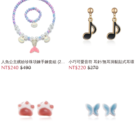
人魚公主繽紛珍珠項鍊手鍊套組 (2件組)
小巧可愛音符 耳針/無耳洞黏貼式耳環
NT$240
$490
NT$220
$270