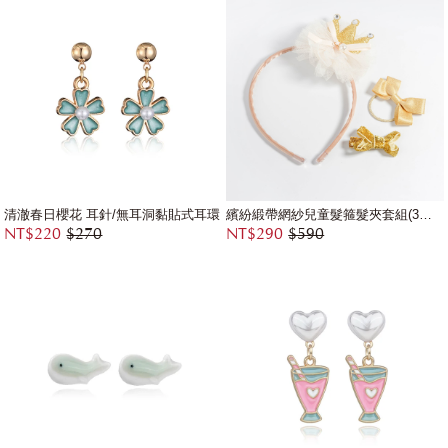
清澈春日櫻花 耳針/無耳洞黏貼式耳環
繽紛緞帶網紗兒童髮箍髮夾套組(3件組)
NT$220
$270
NT$290
$590