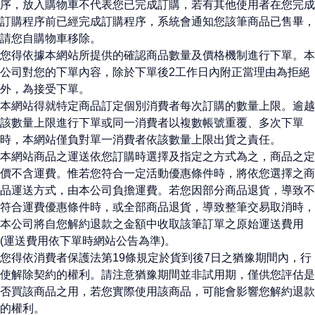
序，放入購物車不代表您已完成訂購，若有其他使用者在您完成
訂購程序前已經完成訂購程序，系統會通知您該筆商品已售畢，
請您自購物車移除。
您得依據本網站所提供的確認商品數量及價格機制進行下單。本
公司對您的下單內容，除於下單後2工作日內附正當理由為拒絕
外，為接受下單。
本網站得就特定商品訂定個別消費者每次訂購的數量上限。逾越
該數量上限進行下單或同一消費者以複數帳號重覆、多次下單
時，本網站僅負對單一消費者依該數量上限出貨之責任。
本網站商品之運送依您訂購時選擇及指定之方式為之，商品之定
價不含運費。惟若您符合一定活動優惠條件時，將依您選擇之商
品運送方式，由本公司負擔運費。若您因部分商品退貨，導致不
符合運費優惠條件時，或全部商品退貨，導致整筆交易取消時，
本公司將自您解約退款之金額中收取該筆訂單之原始運送費用
(運送費用依下單時網站公告為準)。
您得依消費者保護法第19條規定於貨到後7日之猶豫期間內，行
使解除契約的權利。請注意猶豫期間並非試用期，僅供您評估是
否買該商品之用，若您實際使用該商品，可能會影響您解約退款
的權利。