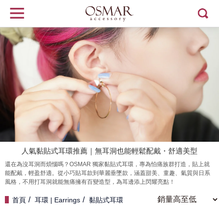
人氣黏貼式耳環推薦｜無耳洞也能輕鬆配戴・舒適美型
還在為沒耳洞而煩惱嗎？OSMAR 獨家黏貼式耳環，專為怕痛族群打造，貼上就
能配戴，輕盈舒適。從小巧貼耳款到華麗垂墜款，涵蓋甜美、童趣、氣質與日系
風格，不用打耳洞就能無痛擁有百變造型，為耳邊添上閃耀亮點！
首頁
耳環 | Earrings
黏貼式耳環