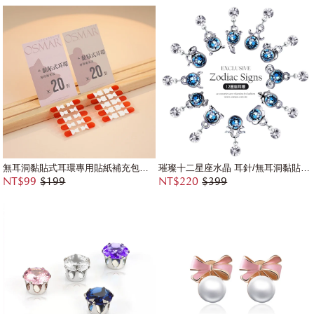
無耳洞黏貼式耳環專用貼紙補充包【20對入】
璀璨十二星座水晶 耳針/無耳洞黏貼式耳環
NT$99
$199
NT$220
$399