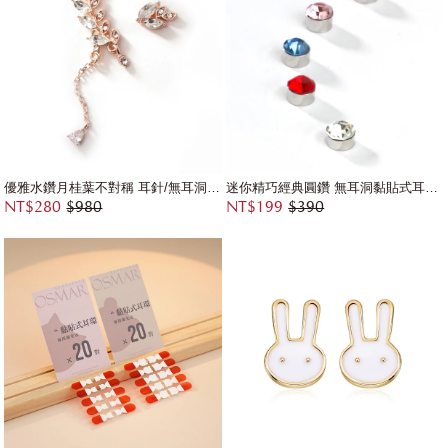
優雅水鑽月桂葉不對稱 耳針/無耳洞黏貼式耳環
迷你精巧經典圓鑽 無耳洞黏貼式耳環 (5mm)
NT$280
$980
NT$199
$390