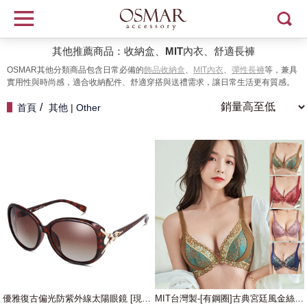
其他推薦商品：收納盒、MIT內衣、舒適長褲
OSMAR其他分類商品包含日常必備的
飾品收納盒
、
MIT內衣
、
彈性長褲
等，兼具
實用性與時尚感，適合收納配件、舒適穿搭與送禮需求，讓日常生活更有質感。
首頁
其他 | Other
優雅復古偏光防紫外線太陽眼鏡 [現在買送眼鏡盒]
MIT台灣製-[有鋼圈]古典宮廷風金絲刺繡性感爆乳內衣