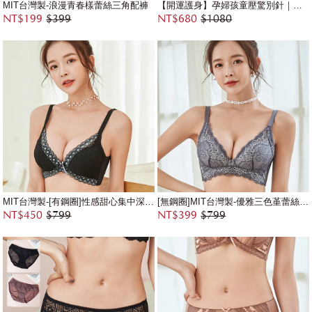
MIT台灣製-浪漫青春樣蕾絲三角配褲
【開運護身】孕婦孩童壓驚別針｜吉祥如意・萬事順意・保平安守護掛飾
NT$199
$399
NT$680
$1080
MIT台灣製-[有鋼圈]性感甜心集中深V蕾絲內衣
[無鋼圈]MIT台灣製-優雅三色堇蕾絲涼感內衣
NT$450
$799
NT$399
$799