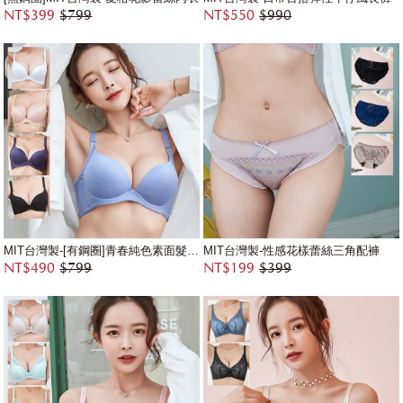
NT$399
$799
NT$550
$990
MIT台灣製-[有鋼圈]青春純色素面髮絲紋內衣
MIT台灣製-性感花樣蕾絲三角配褲
NT$490
$799
NT$199
$399