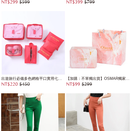
NT$299
$599
NT$399
$799
出遊旅行必備多色網格平口實用七件組收納袋
【加購：不單獨出貨】OSMAR獨家禮物盒組(鐵盒+提袋)
NT$220
$450
NT$99
$299