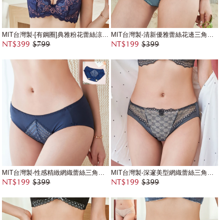
MIT台灣製-[有鋼圈]典雅粉花蕾絲涼感內衣
MIT台灣製-清新優雅蕾絲花邊三角配褲
NT$399
$799
NT$199
$399
MIT台灣製-性感精緻網織蕾絲三角配褲
MIT台灣製-深邃美型網織蕾絲三角配褲
NT$199
$399
NT$199
$399