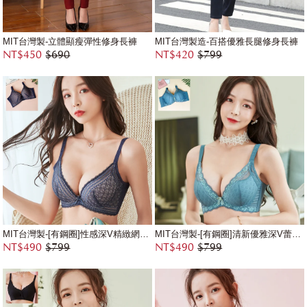
MIT台灣製-立體顯瘦彈性修身長褲
MIT台灣製造-百搭優雅長腿修身長褲
NT$450
$690
NT$420
$799
MIT台灣製-[有鋼圈]性感深V精緻網織蕾絲內衣
MIT台灣製-[有鋼圈]清新優雅深V蕾絲花邊內衣
NT$490
$799
NT$490
$799