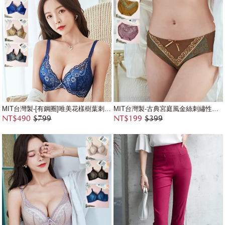
MIT台灣製-[有鋼圈]唯美花樣樹葉刺繡蕾絲內衣
MIT台灣製-古典宮庭風金絲刺繡性感配褲
NT$490
$799
NT$199
$399