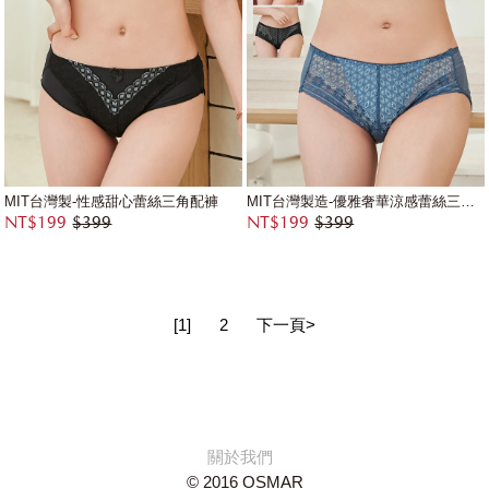
MIT台灣製-性感甜心蕾絲三角配褲
MIT台灣製造-優雅奢華涼感蕾絲三角配褲
NT$199
$399
NT$199
$399
[1]
2
下一頁>
關於我們
© 2016 OSMAR