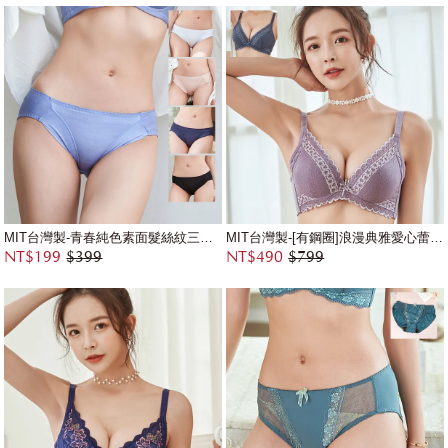
MIT台灣製-青春純色素面髮絲紋三角配褲
MIT台灣製-[有鋼圈]浪漫典雅愛心蕾絲花邊內衣
NT$199
$399
NT$490
$799