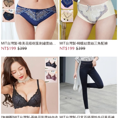
MIT台灣製-唯美花樣樹葉刺繡蕾絲三角配褲
MIT台灣製-蝴蝶結蕾絲三角配褲
NT$199
$399
NT$199
$399
[無鋼圈]MIT台灣製-菱格花影蕾絲內衣
MIT台灣製-日常百搭彈性牛仔風長褲