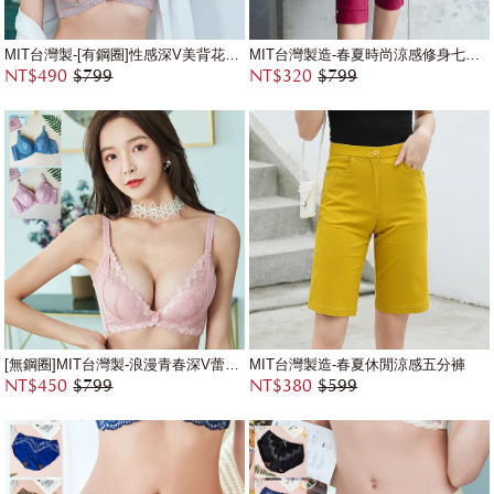
MIT台灣製-[有鋼圈]性感深V美背花樣蕾絲內衣
MIT台灣製造-春夏時尚涼感修身七分褲
NT$490
$799
NT$320
$799
[無鋼圈]MIT台灣製-浪漫青春深V蕾絲內衣
MIT台灣製造-春夏休閒涼感五分褲
NT$450
$799
NT$380
$599