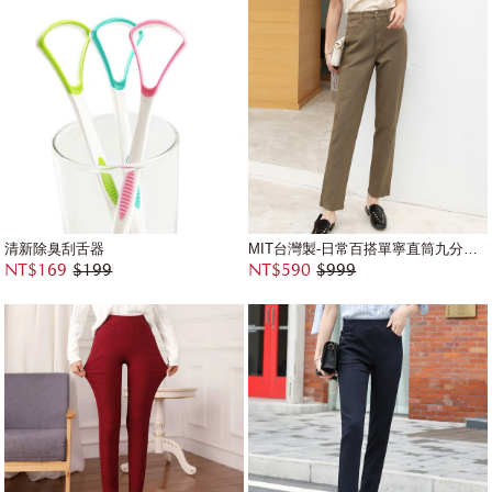
清新除臭刮舌器
MIT台灣製-日常百搭單寧直筒九分長褲
NT$169
$199
NT$590
$999