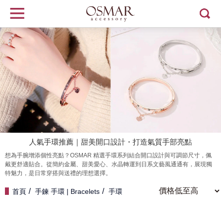
人氣手環推薦｜甜美開口設計・打造氣質手部亮點
想為手腕增添個性亮點？OSMAR 精選手環系列結合開口設計與可調節尺寸，佩
戴更舒適貼合。從簡約金屬、甜美愛心、水晶轉運到日系文藝風通通有，展現獨
特魅力，是日常穿搭與送禮的理想選擇。
首頁
手鍊 手環 | Bracelets
手環