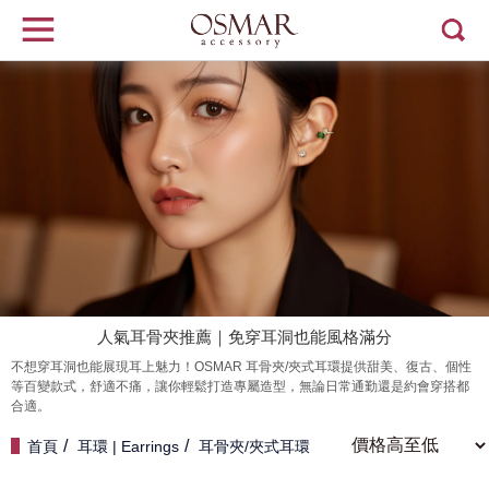
人氣耳骨夾推薦｜免穿耳洞也能風格滿分
不想穿耳洞也能展現耳上魅力！OSMAR 耳骨夾/夾式耳環提供甜美、復古、個性
等百變款式，舒適不痛，讓你輕鬆打造專屬造型，無論日常通勤還是約會穿搭都
合適。
首頁
耳環 | Earrings
耳骨夾/夾式耳環