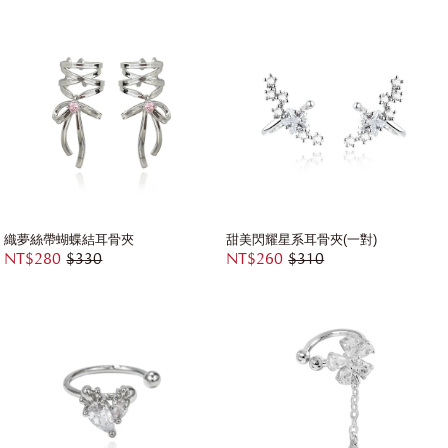
織夢絲帶蝴蝶結耳骨夾
甜美閃耀星系耳骨夾(一對)
NT$280
$330
NT$260
$310