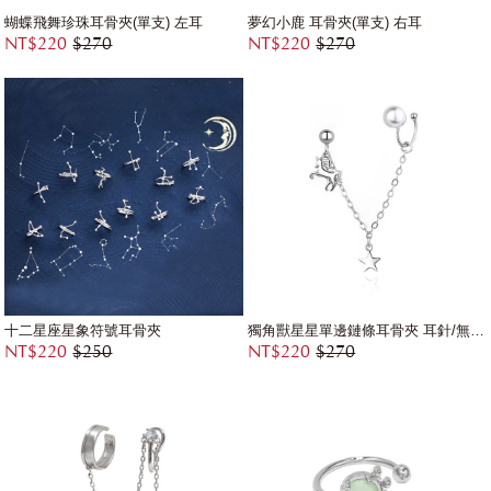
蝴蝶飛舞珍珠耳骨夾(單支) 左耳
夢幻小鹿 耳骨夾(單支) 右耳
NT$220
$270
NT$220
$270
十二星座星象符號耳骨夾
獨角獸星星單邊鏈條耳骨夾 耳針/無耳洞黏貼式耳環(單支)
NT$220
$250
NT$220
$270