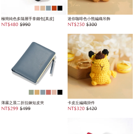
極簡純色多隔層手拿錢包[真皮]
迷你咖啡色小熊編織吊飾
NT$480
$990
NT$250
$300
薄霧之晨二折拉鍊短皮夾
卡皮丘編織掛件
NT$299
$499
NT$320
$420