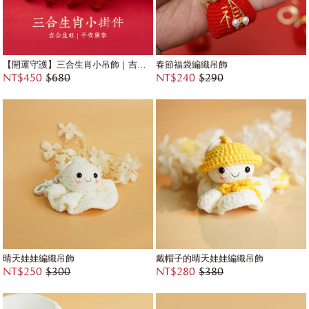
【開運守護】三合生肖小吊飾｜吉合生旺・平安康泰・精緻流蘇保平安吊飾
春節福袋編織吊飾
NT$450
$680
NT$240
$290
晴天娃娃編織吊飾
戴帽子的晴天娃娃編織吊飾
NT$250
$300
NT$280
$380