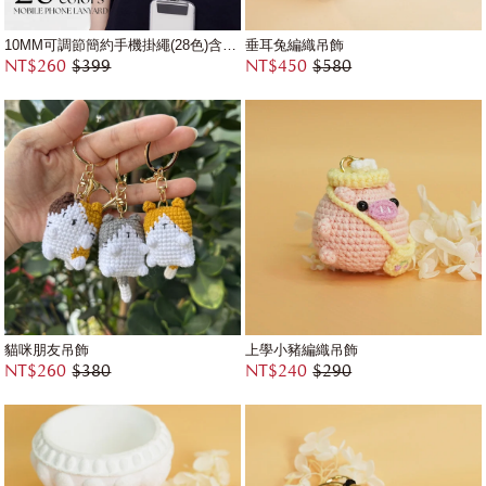
10MM可調節簡約手機掛繩(28色)含墊片
垂耳兔編織吊飾
NT$260
$399
NT$450
$580
貓咪朋友吊飾
上學小豬編織吊飾
NT$260
$380
NT$240
$290