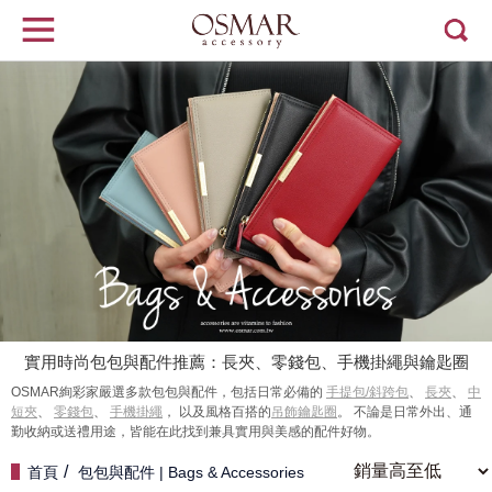
實用時尚包包與配件推薦：長夾、零錢包、手機掛繩與鑰匙圈
OSMAR絢彩家嚴選多款
包包與配件
，包括日常必備的
手提包/斜跨包
、
長夾
、
中
短夾
、
零錢包
、
手機掛繩
， 以及風格百搭的
吊飾鑰匙圈
。 不論是日常外出、通
勤收納或送禮用途，皆能在此找到兼具實用與美感的配件好物。
首頁
包包與配件 | Bags & Accessories