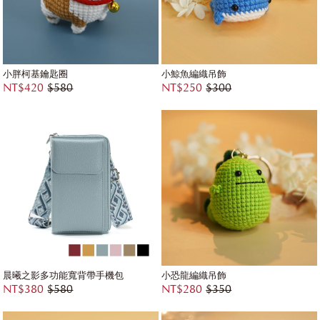
小胖柯基鑰匙圈
小鯨魚編織吊飾
NT$420
$580
NT$250
$300
晨曦之影多功能寬背帶手機包
小恐龍編織吊飾
NT$380
$580
NT$280
$350