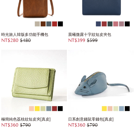
時光旅人韓版多功能手機包
晨曦微露十字紋短皮夾包
NT$280
$480
NT$399
$599
極簡純色荔枝紋短皮夾[真皮]
日系創意錢鼠零錢包[真皮]
NT$360
$790
NT$360
$790