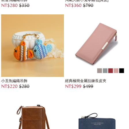
NT$280
$350
NT$360
$790
小丑魚編織吊飾
經典極簡金屬拉鍊長皮夾
NT$220
$280
NT$299
$499