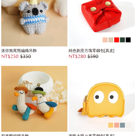
迷你無尾熊編織吊飾
純色創意方塊零錢包[真皮]
NT$250
$350
NT$280
$590
前進鴨編織吊飾
淘氣大眼小鬼零錢包[真皮]