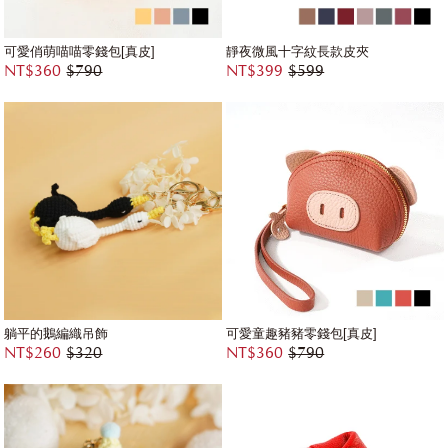
可愛俏萌喵喵零錢包[真皮]
靜夜微風十字紋長款皮夾
NT$360
$790
NT$399
$599
躺平的鵝編織吊飾
可愛童趣豬豬零錢包[真皮]
NT$260
$320
NT$360
$790