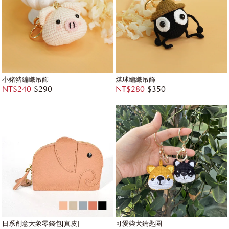
小豬豬編織吊飾
煤球編織吊飾
NT$240
$290
NT$280
$350
日系創意大象零錢包[真皮]
可愛柴犬鑰匙圈