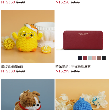
NT$360
$790
NT$250
$350
眼鏡雞編織吊飾
時光漫步十字紋長款皮夾
NT$380
$480
NT$299
$499