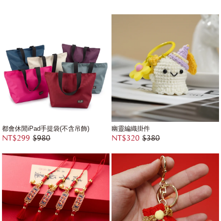
都會休閒iPad手提袋(不含吊飾)
幽靈編織掛件
NT$299
$980
NT$320
$380