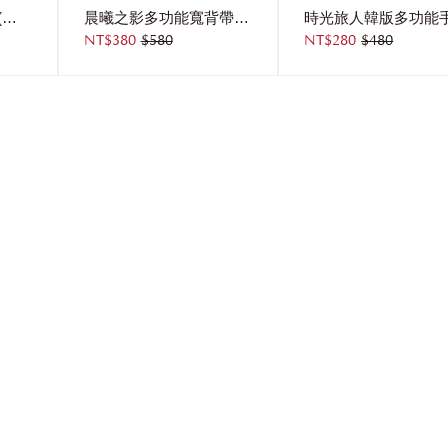
都會休閒iPad手提袋(不含吊飾)
晨曦之影多功能寬背帶手機包
NT$380
$580
NT$280
$480