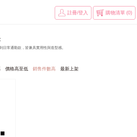
註冊/登入
購物清單 (0)
款
風到日常通勤款，皆兼具實用性與造型感。
高
價格高至低
銷售件數高
最新上架