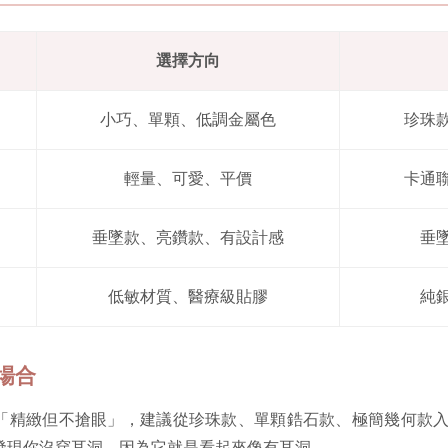
選擇方向
小巧、單顆、低調金屬色
珍珠
輕量、可愛、平價
卡通
垂墜款、亮鑽款、有設計感
垂
低敏材質、醫療級貼膠
純
試場合
「精緻但不搶眼」，建議從珍珠款、單顆鋯石款、極簡幾何款
發現你沒穿耳洞，因為它就是看起來像有耳洞。