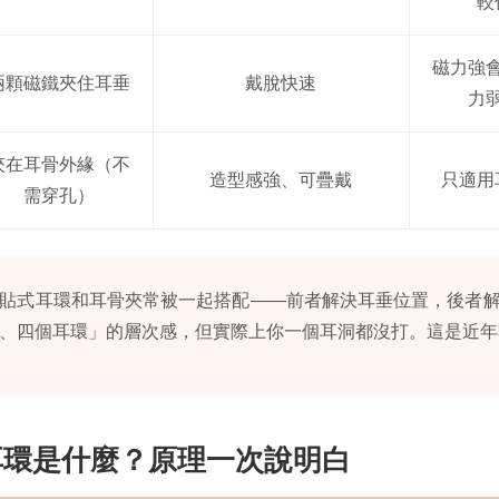
較
磁力強
兩顆磁鐵夾住耳垂
戴脫快速
力
夾在耳骨外緣（不
造型感強、可疊戴
只適用
需穿孔）
貼式耳環和耳骨夾常被一起搭配——前者解決耳垂位置，後者
、四個耳環」的層次感，但實際上你一個耳洞都沒打。這是近年
耳環是什麼？原理一次說明白