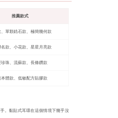
推薦款式
款、單顆鋯石款、極簡幾何款
聯名款、小花款、星星月亮款
墜珍珠、流蘇款、長條鑽款
銀本體款、低敏配方貼膠款
入手。黏貼式耳環在這個情境下幾乎沒