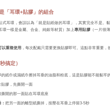
，是「耳環+貼膠」的組合
貼式耳環，會誤以為「就是貼紙做的耳環」，其實完全不是。
耳環一樣是金屬、合金、純銀等材質）加上
專用貼膠
（一片很
可以重複使用
，每次配戴只需要更換貼膠即可。這點非常重要，後
0秒搞定）
淨的紙巾或濕紙巾擦掉耳垂的油脂和粉底，這是貼膠能不能黏牢
片貼膠，先撕開一面
將撕開的那一面貼在耳環底座
垂：
把另一面的離型紙撕掉，按壓在耳垂上停留3-5秒