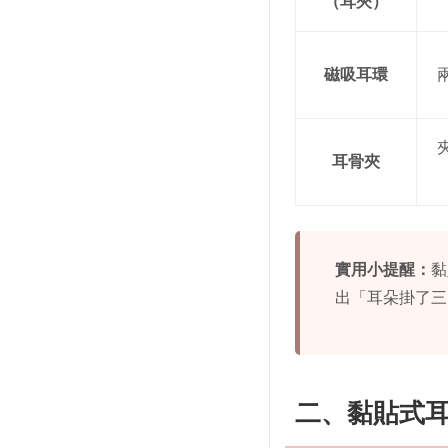
（耳夾）
磁吸耳環
耳骨夾
實用小提醒：
黏
出「耳朵掛了三
二、黏貼式