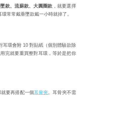
垂墜款、流蘇款、大圓圈款
，就要選擇
耳環常常戴垂墜款戴一小時就掉了。
每對耳環會附 10 對貼紙（個別體驗款除
紙用完就要重買整對耳環，等於是把你
那就要再搭配一個
耳骨夾
。耳骨夾不需