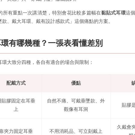
的所有重點一次講清楚，特別會花比較多篇幅在
黏貼式耳環
這
墜款、戴大耳環、戴有設計感款式」這個痛點的方案。
耳環有哪幾種？一張表看懂差別
耳環大致分四種，各自有適合的場合與限制：
配戴方式
優點
用貼膠固定在耳垂
自然不痛、可戴垂墜款、外
貼膠
上
觀像有耳洞
久戴會
靠夾力固定耳垂
不用消耗品、可立刻戴上