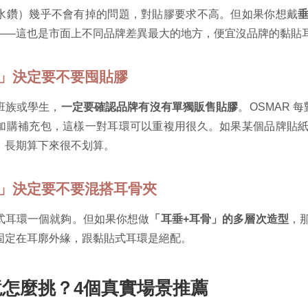
水鑽）幾乎不會有掉的問題，對貼膠要求不高。但如果你想戴
——這也是市面上不同品牌差異最大的地方，便宜沒品牌的黏貼
率」決定要不要囤貼膠
班族或學生，
一定要確認品牌有沒有單獨販售貼膠
。OSMAR 
加購補充包，這樣一對耳環可以重複用很久。如果某個品牌貼
，長期算下來很不划算。
境」決定要不要混搭耳骨夾
式耳環一個就夠。但如果你想做
「耳垂+耳骨」的多層次造型
，
固定在耳廓外緣，跟黏貼式耳環是絕配。
怎麼挑？4個真實場景推薦