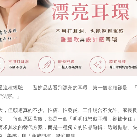
過這種經驗——逛飾品店看到漂亮的耳環，第一個念頭卻是：
辦法穿。」
大，但顧慮真的不少。怕痛、怕發炎、工作場合不允許、家長
次⋯⋯每個原因背後，都是一個「明明很想戴耳環，卻被卡住
而求其次的替代方案，而是一種獨立的飾品邏輯：透過黏貼、
的「美感」與「穿戴門檻」徹底脫鉤。