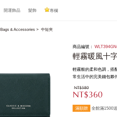
開運飾品
髮飾
專欄
gs & Accessories
中短夾
商品編號：
WLT394G
輕霧暖風十
輕霧般的柔和色調，搭
常生活中的完美錢包夥
NT$580
NT$360
滿額贈
全館滿1500