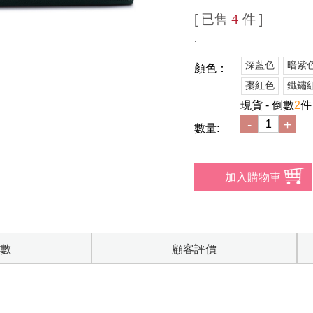
[ 已售
件 ]
4
.
深藍色
暗紫
顏色：
棗紅色
鐵鏽
現貨 - 倒數
2
件
-
+
數量:
數
顧客評價