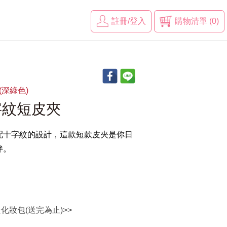
註冊/登入
購物清單 (0)
N(深綠色)
字紋短皮夾
配十字紋的設計，這款短款皮夾是你日
伴。
送化妝包(送完為止)>>