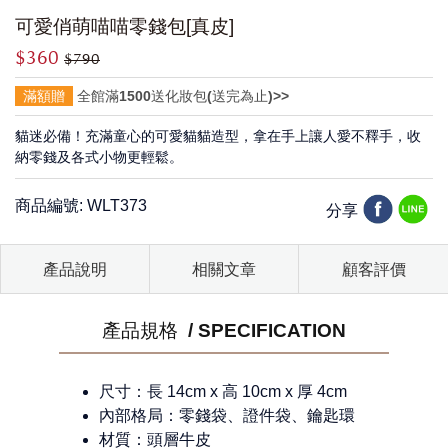
可愛俏萌喵喵零錢包[真皮]
$360
$790
滿額贈
全館滿1500送化妝包(送完為止)>>
貓迷必備！充滿童心的可愛貓貓造型，拿在手上讓人愛不釋手，收
納零錢及各式小物更輕鬆。
商品編號: WLT373
分享
產品說明
相關文章
顧客評價
產品規格 / SPECIFICATION
尺寸：長 14cm x 高 10cm x 厚 4cm
內部格局：零錢袋、證件袋、鑰匙環
材質：頭層牛皮