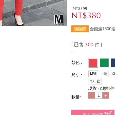
NT$599
NT$380
滿額贈
全館滿1500
[ 已售
件 ]
300
.
顏色：
M號
L號
X
尺寸：
3XL號
現貨 - 倒數
1
件
-
+
數量: