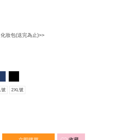
送化妝包(送完為止)>>
L號
2XL號
收藏