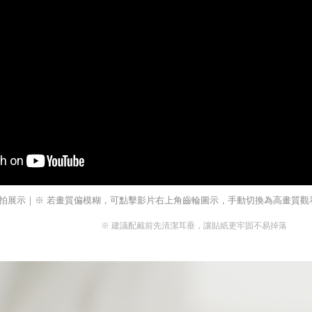
拍展示｜※ 若畫質偏模糊，可點擊影片右上角齒輪圖示，手動切換為高畫質觀看（
※ 建議配戴前先清潔耳垂，讓貼紙更牢固不易掉落