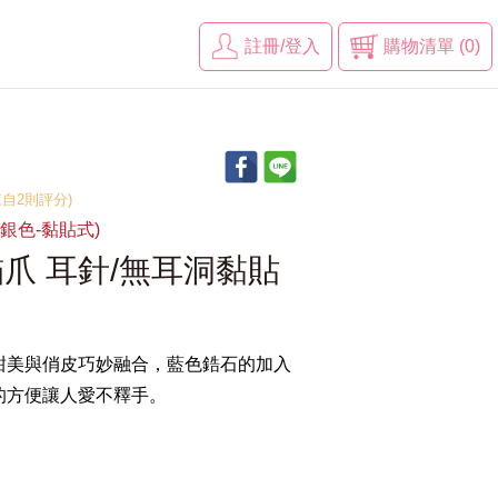
註冊/登入
購物清單 (0)
(來自2則評分)
V(銀色-黏貼式)
爪 耳針/無耳洞黏貼
甜美與俏皮巧妙融合，藍色鋯石的加入
的方便讓人愛不釋手。