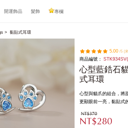
開運飾品
髮飾
專欄
gs
黏貼式耳環
5.00
/5 
商品編號：
STK934S
心型藍鋯石貓
式耳環
心型與貓爪的組合，將
更顯眼前一亮，黏貼式
NT$370
NT$280