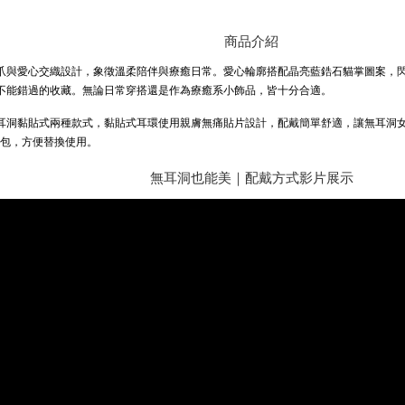
商品介紹
爪與愛心交織設計，象徵溫柔陪伴與療癒日常。愛心輪廓搭配晶亮藍鋯石貓掌圖案，
不能錯過的收藏。無論日常穿搭還是作為療癒系小飾品，皆十分合適。
耳洞黏貼式兩種款式，黏貼式耳環使用親膚無痛貼片設計，配戴簡單舒適，讓無耳洞
充包，方便替換使用。
無耳洞也能美｜配戴方式影片展示