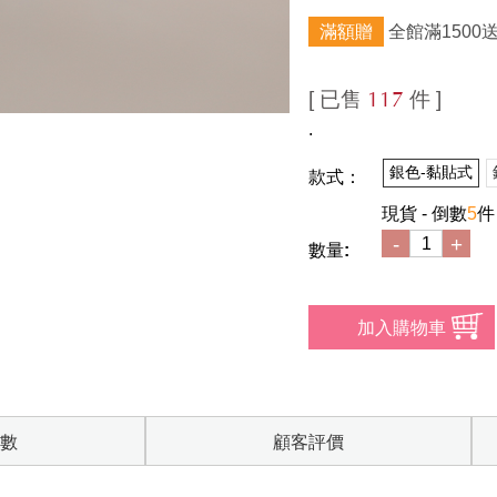
滿額贈
全館滿1500
[ 已售
件 ]
117
.
銀色-黏貼式
款式：
現貨 - 倒數
5
件
-
+
數量:
數
顧客評價