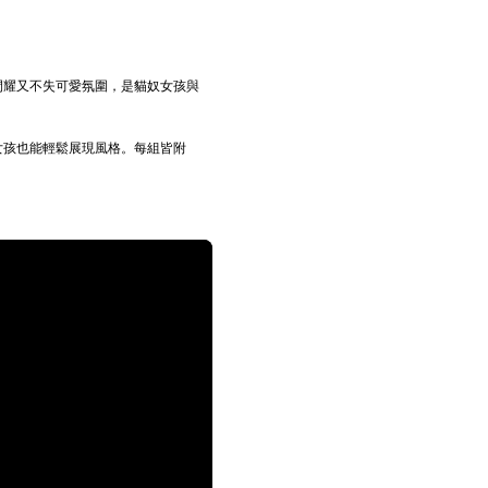
閃耀又不失可愛氛圍，是貓奴女孩與
女孩也能輕鬆展現風格。每組皆附