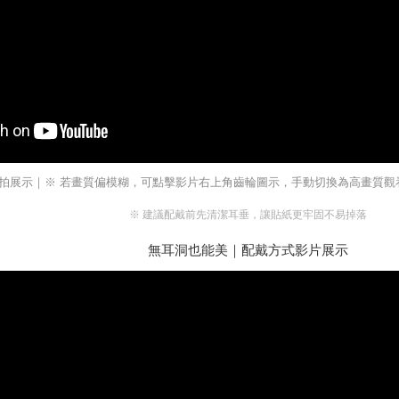
拍展示｜※ 若畫質偏模糊，可點擊影片右上角齒輪圖示，手動切換為高畫質觀看（
※ 建議配戴前先清潔耳垂，讓貼紙更牢固不易掉落
無耳洞也能美｜配戴方式影片展示