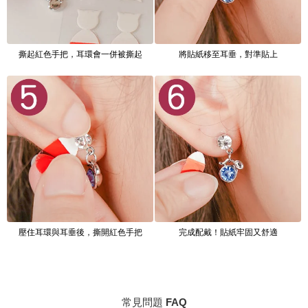
撕起紅色手把，耳環會一併被撕起
將貼紙移至耳垂，對準貼上
壓住耳環與耳垂後，撕開紅色手把
完成配戴！貼紙牢固又舒適
常見問題 FAQ