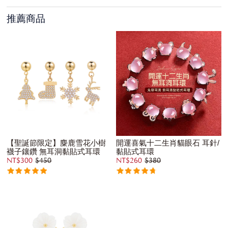
推薦商品
【聖誕節限定】麋鹿雪花小樹
開運喜氣十二生肖貓眼石 耳針/
襪子鑲鑽 無耳洞黏貼式耳環
黏貼式耳環
NT$300
$450
NT$260
$380