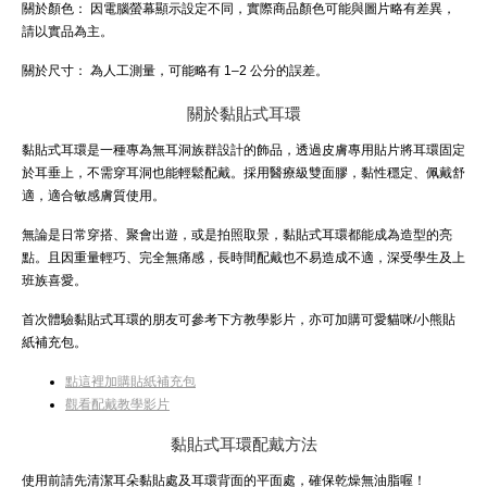
關於顏色：
因電腦螢幕顯示設定不同，實際商品顏色可能與圖片略有差異，
請以實品為主。
關於尺寸：
為人工測量，可能略有 1–2 公分的誤差。
關於黏貼式耳環
黏貼式耳環是一種專為無耳洞族群設計的飾品，透過皮膚專用貼片將耳環固定
於耳垂上，不需穿耳洞也能輕鬆配戴。採用醫療級雙面膠，黏性穩定、佩戴舒
適，適合敏感膚質使用。
無論是日常穿搭、聚會出遊，或是拍照取景，黏貼式耳環都能成為造型的亮
點。且因重量輕巧、完全無痛感，長時間配戴也不易造成不適，深受學生及上
班族喜愛。
首次體驗黏貼式耳環的朋友可參考下方教學影片，亦可加購可愛貓咪/小熊貼
紙補充包。
點這裡加購貼紙補充包
觀看配戴教學影片
黏貼式耳環配戴方法
使用前請先清潔耳朵黏貼處及耳環背面的平面處，確保乾燥無油脂喔！