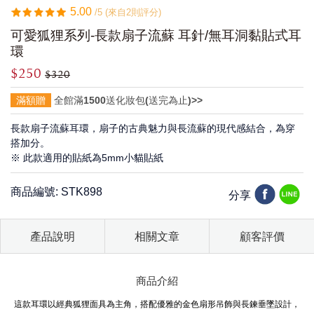
5.00
/5 (來自2則評分)
可愛狐狸系列-長款扇子流蘇 耳針/無耳洞黏貼式耳
環
$250
$320
滿額贈
全館滿1500送化妝包(送完為止)>>
長款扇子流蘇耳環，扇子的古典魅力與長流蘇的現代感結合，為穿
搭加分。
※ 此款適用的貼紙為5mm小貓貼紙
商品編號: STK898
分享
產品說明
相關文章
顧客評價
商品介紹
這款耳環以經典狐狸面具為主角，搭配優雅的金色扇形吊飾與長鍊垂墜設計，