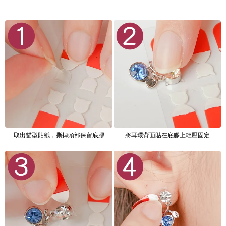
取出貓型貼紙，撕掉頭部保留底膠
將耳環背面貼在底膠上輕壓固定