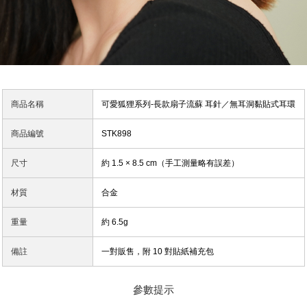
商品名稱
可愛狐狸系列-長款扇子流蘇 耳針／無耳洞黏貼式耳環
商品編號
STK898
尺寸
約 1.5 × 8.5 cm（手工測量略有誤差）
材質
合金
重量
約 6.5g
備註
一對販售，附 10 對貼紙補充包
參數提示