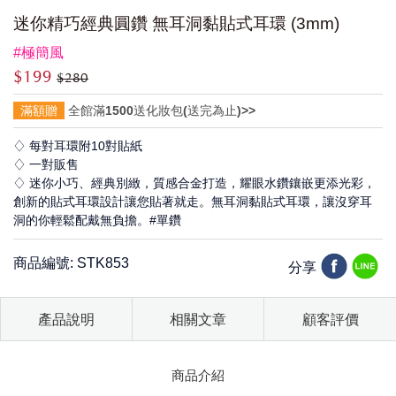
迷你精巧經典圓鑽 無耳洞黏貼式耳環 (3mm)
#極簡風
$199
$280
滿額贈
全館滿1500送化妝包(送完為止)>>
♢ 每對耳環附10對貼紙
♢ 一對販售
♢ 迷你小巧、經典別緻，質感合金打造，耀眼水鑽鑲嵌更添光彩，
創新的貼式耳環設計讓您貼著就走。無耳洞黏貼式耳環，讓沒穿耳
洞的你輕鬆配戴無負擔。#單鑽
商品編號: STK853
分享
產品說明
相關文章
顧客評價
商品介紹