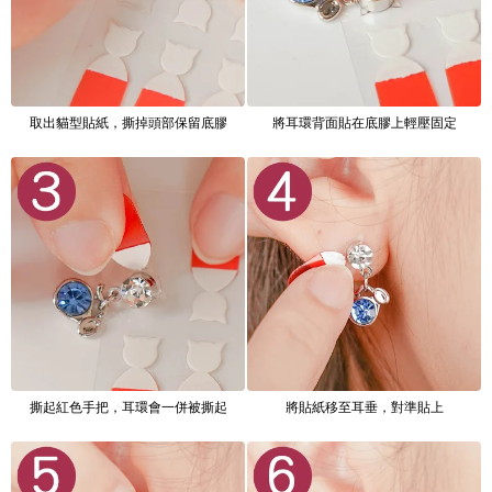
取出貓型貼紙，撕掉頭部保留底膠
將耳環背面貼在底膠上輕壓固定
撕起紅色手把，耳環會一併被撕起
將貼紙移至耳垂，對準貼上