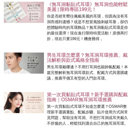
《無耳洞黏貼式耳環》無耳洞也能輕鬆
美麗 | 限時專區199元！
你是否經常嚮往佩戴美麗的耳環，但因為沒有耳
洞而感到遺憾？或是不想冒風險刺破耳垂，卻仍
想體驗時尚的耳環飾品？無耳洞黏貼式耳環是你
的最佳選擇！現在進行限時特賣活動！原價再打
折，現在只要199元！機會難得，
男生耳環怎麼選？無耳洞耳環推薦、戴
法解析與款式風格全指南
男生耳環戴哪邊？不用打耳洞也能帥氣配戴！本
篇完整解析無耳洞耳環款式、配戴方式與選購建
議，推薦平價又有型的入門款耳環。
第一次買黏貼式耳環？新手選購與配戴
指南｜OSMAR無耳洞耳環推薦
第一次買黏貼式耳環不知道怎麼選？OSMAR整
理新手選購重點、配戴步驟、貼片使用方式與常
見問題，幫助沒有耳洞、不想打耳洞或耳夾戴久
不舒服的人，輕鬆找到適合自己的無耳洞耳環。