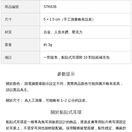
商品編號
STK636
尺寸
5 × 1.5 cm（手工測量略有誤差）
材質
合金、人造水鑽、壓克力
重量
約 3g
備註
一對販售，黏貼式耳環附 10 對貼紙補充包
參數提示
關於顏色：
因電腦螢幕顯示設定不同，實際商品顏色可能與圖片略有差異，
請以實品為主。
關於尺寸：
為人工測量，可能略有 1–2 公分的誤差。
關於黏貼式耳環
黏貼式耳環是一種專為無耳洞族群設計的飾品，透過皮膚專用貼片將耳環固定
於耳垂上，不需穿耳洞也能輕鬆配戴。採用醫療級雙面膠，黏性穩定、佩戴舒