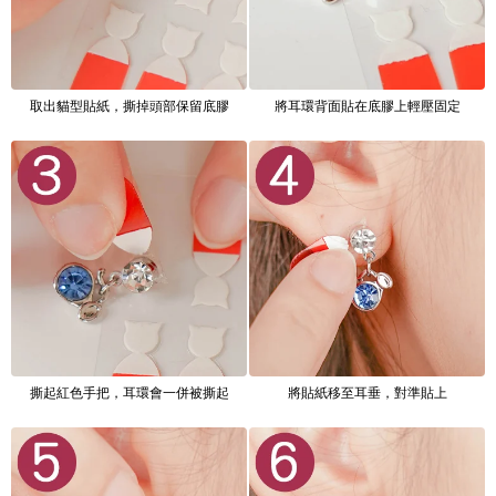
取出貓型貼紙，撕掉頭部保留底膠
將耳環背面貼在底膠上輕壓固定
撕起紅色手把，耳環會一併被撕起
將貼紙移至耳垂，對準貼上