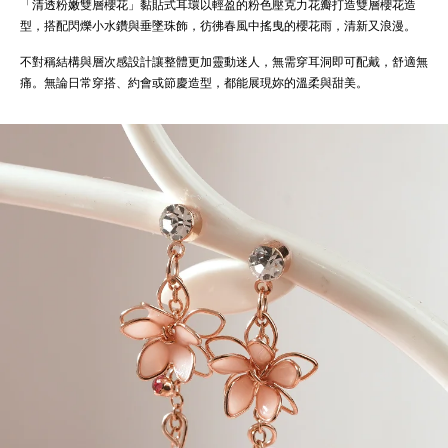
「清透粉嫩雙層櫻花」黏貼式耳環以輕盈的粉色壓克力花瓣打造雙層櫻花造
型，搭配閃爍小水鑽與垂墜珠飾，彷彿春風中搖曳的櫻花雨，清新又浪漫。
不對稱結構與層次感設計讓整體更加靈動迷人，無需穿耳洞即可配戴，舒適無
痛。無論日常穿搭、約會或節慶造型，都能展現妳的溫柔與甜美。