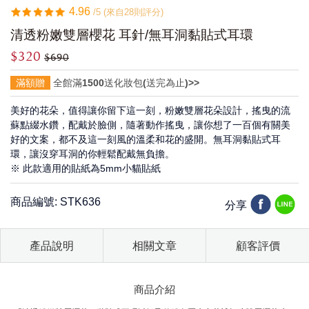
4.96
/5 (來自28則評分)
清透粉嫩雙層櫻花 耳針/無耳洞黏貼式耳環
$320
$690
滿額贈
全館滿1500送化妝包(送完為止)>>
美好的花朵，值得讓你留下這一刻，粉嫩雙層花朵設計，搖曳的流
蘇點綴水鑽，配戴於臉側，隨著動作搖曳，讓你想了⼀百個有關美
好的⽂案，都不及這⼀刻風的溫柔和花的盛開。無耳洞黏貼式耳
環，讓沒穿耳洞的你輕鬆配戴無負擔。
※ 此款適用的貼紙為5mm小貓貼紙
商品編號: STK636
分享
產品說明
相關文章
顧客評價
商品介紹