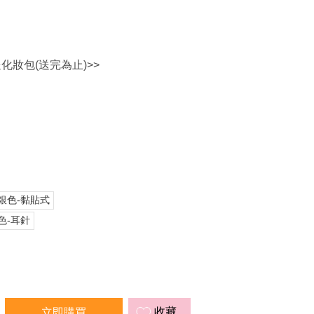
送化妝包(送完為止)>>
銀色-黏貼式
色-耳針
收藏