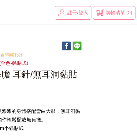
註冊/登入
購物清單 (0)
(來自65則評分)
D(金色-黏貼式)
膽 耳針/無耳洞黏貼
黑漆漆的身體搭配雪白大眼，無耳洞黏
的你輕鬆配戴無負擔。
mm小貓貼紙