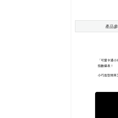
產品參
「可愛卡通小
指數爆表！
小巧造型簡單