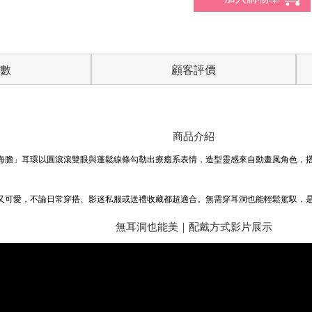
數
顧客評價
商品介紹
海膽」耳環以圓滾滾雙眼與蓬鬆線條勾勒出療癒系表情，造型靈感來自動畫風角色，
又可愛，不論日常穿搭、影迷私服或送禮收藏都超適合。無需穿耳洞也能輕鬆駕馭，
無耳洞也能美｜配戴方式影片展示