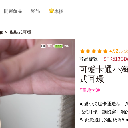
開運飾品
髮飾
專欄
gs
黏貼式耳環
4.92
/5 
商品編號：
STK513G
可愛卡通小海
式耳環
#童趣卡通
可愛小海膽卡通造型，
貼式耳環，讓沒穿耳洞
※ 此款適用的貼紙為5