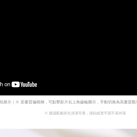
拍展示｜※ 若畫質偏模糊，可點擊影片右上角齒輪圖示，手動切換為高畫質觀看（
※ 建議配戴前先清潔耳垂，讓貼紙更牢固不易掉落