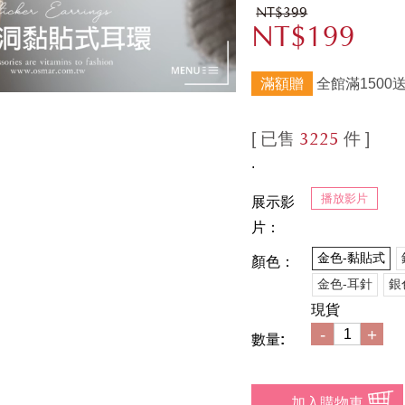
NT$399
NT$199
滿額贈
全館滿1500
[ 已售
件 ]
3225
.
播放影片
展示影
片：
金色-黏貼式
顏色：
金色-耳針
銀
現貨
-
+
數量: