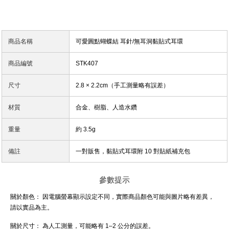
商品名稱
可愛圓點蝴蝶結 耳針/無耳洞黏貼式耳環
商品編號
STK407
尺寸
2.8 × 2.2cm（手工測量略有誤差）
材質
合金、樹脂、人造水鑽
重量
約 3.5g
備註
一對販售，黏貼式耳環附 10 對貼紙補充包
參數提示
關於顏色：
因電腦螢幕顯示設定不同，實際商品顏色可能與圖片略有差異，
請以實品為主。
關於尺寸：
為人工測量，可能略有 1–2 公分的誤差。