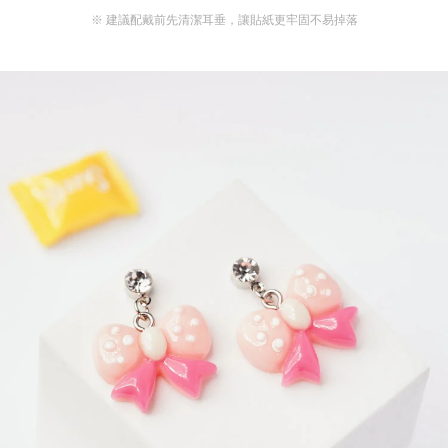
※ 建議配戴前先清潔耳垂，讓貼紙更牢固不易掉落