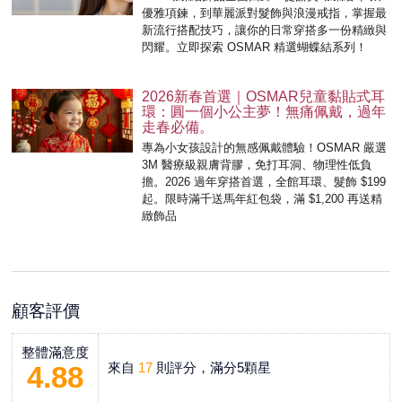
優雅項鍊，到華麗派對髮飾與浪漫戒指，掌握最
新流行搭配技巧，讓你的日常穿搭多一份精緻與
閃耀。立即探索 OSMAR 精選蝴蝶結系列！
2026新春首選｜OSMAR兒童黏貼式耳
環：圓一個小公主夢！無痛佩戴，過年
走春必備。
專為小女孩設計的無感佩戴體驗！OSMAR 嚴選
3M 醫療級親膚背膠，免打耳洞、物理性低負
擔。2026 過年穿搭首選，全館耳環、髮飾 $199
起。限時滿千送馬年紅包袋，滿 $1,200 再送精
緻飾品
顧客評價
整體滿意度
來自
17
則評分，滿分5顆星
4.88