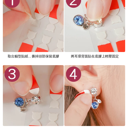
取出貓型貼紙，撕掉頭部保留底膠
將耳環背面貼在底膠上輕壓固定