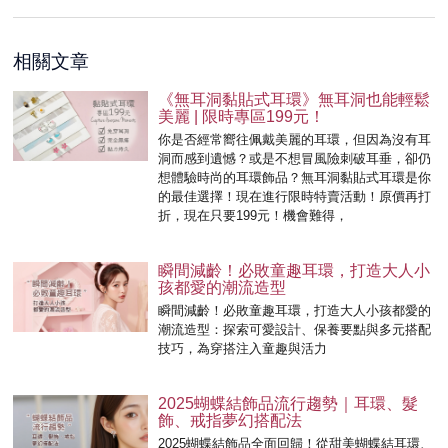
相關文章
《無耳洞黏貼式耳環》無耳洞也能輕鬆
美麗 | 限時專區199元！
你是否經常嚮往佩戴美麗的耳環，但因為沒有耳
洞而感到遺憾？或是不想冒風險刺破耳垂，卻仍
想體驗時尚的耳環飾品？無耳洞黏貼式耳環是你
的最佳選擇！現在進行限時特賣活動！原價再打
折，現在只要199元！機會難得，
瞬間減齡！必敗童趣耳環，打造大人小
孩都愛的潮流造型
瞬間減齡！必敗童趣耳環，打造大人小孩都愛的
潮流造型：探索可愛設計、保養要點與多元搭配
技巧，為穿搭注入童趣與活力
2025蝴蝶結飾品流行趨勢｜耳環、髮
飾、戒指夢幻搭配法
2025蝴蝶結飾品全面回歸！從甜美蝴蝶結耳環、