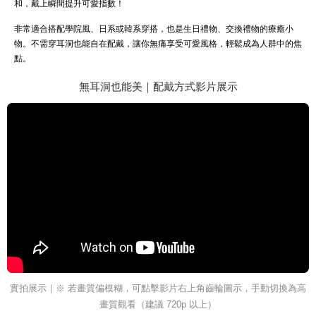
和，戴上瞬間提升可愛指數！
非常適合搭配學院風、日系或韓系穿搭，也是生日禮物、交換禮物的療癒小
物。不需穿耳洞也能自在配戴，讓你無痛享受可愛風格，輕鬆成為人群中的焦
點。
無耳洞也能美｜配戴方式影片展示
實拍展示｜※ 若畫質偏模糊，可點擊影片右上角齒輪圖示，手動切換為高
畫質觀看（建議 720p 以上）