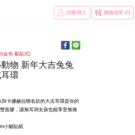
註冊/登入
購物清單 (0)
GD(金色-黏貼式)
動物 新年大吉兔兔
式耳環
款與卡娜赫拉聯名款的大吉耳環是你的
級雙面膠，讓無耳洞女孩也能享受無痛
mm小貓貼紙