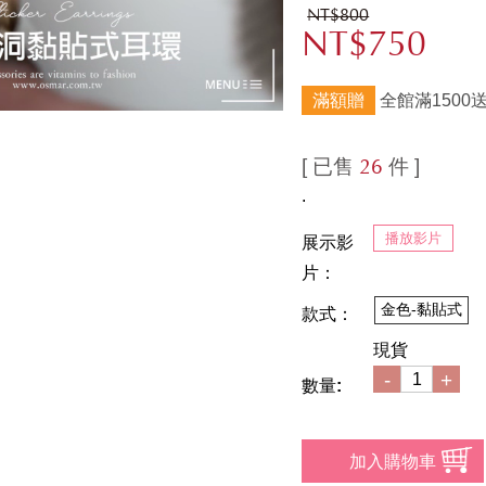
NT$800
NT$750
滿額贈
全館滿1500
[ 已售
件 ]
26
.
播放影片
展示影
片：
金色-黏貼式
款式：
現貨
-
+
數量: