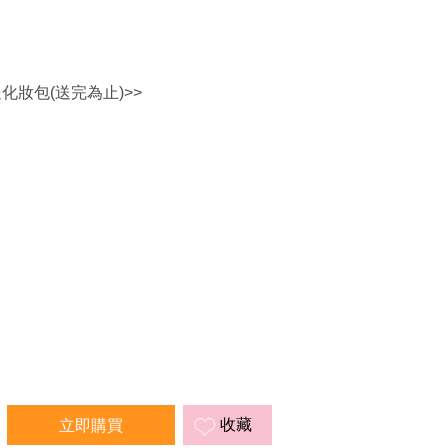
送化妝包(送完為止)>>
收藏