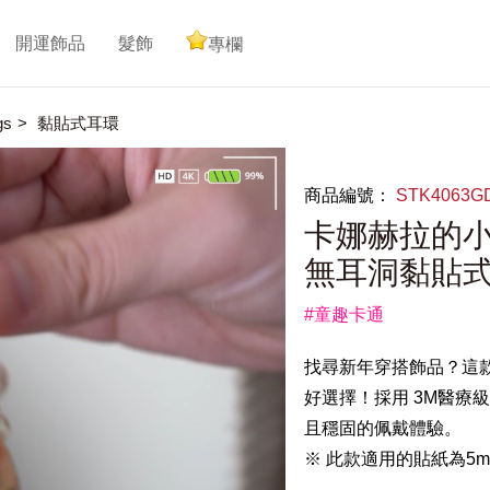
開運飾品
髮飾
專欄
gs
黏貼式耳環
商品編號：
STK4063
卡娜赫拉的小
無耳洞黏貼
#童趣卡通
找尋新年穿搭飾品？這
好選擇！採用 3M醫療
且穩固的佩戴體驗。
※ 此款適用的貼紙為5