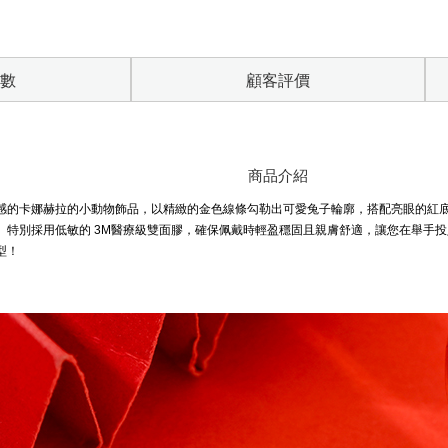
數
顧客評價
商品介紹
感的卡娜赫拉的小動物飾品，以精緻的金色線條勾勒出可愛兔子輪廓，搭配亮眼的紅
。特別採用低敏的 3M醫療級雙面膠，確保佩戴時輕盈穩固且親膚舒適，讓您在舉手
型！