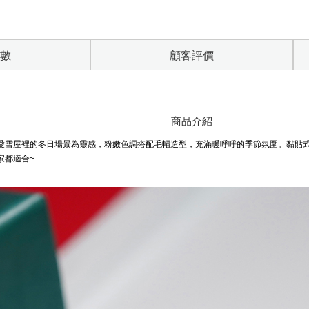
數
顧客評價
商品介紹
愛雪屋裡的冬日場景為靈感，粉嫩色調搭配毛帽造型，充滿暖呼呼的季節氛圍。黏貼式
家都適合~