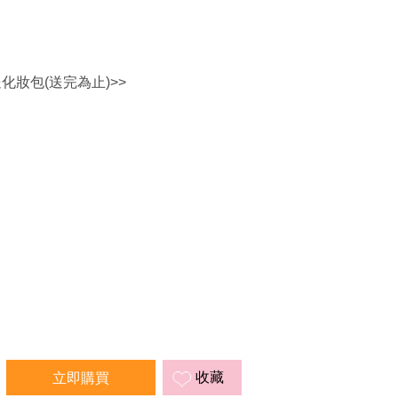
送化妝包(送完為止)>>
收藏