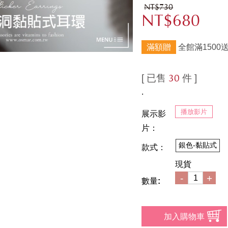
NT$730
NT$680
滿額贈
全館滿1500
[ 已售
件 ]
30
.
播放影片
展示影
片：
銀色-黏貼式
款式：
現貨
-
+
數量: