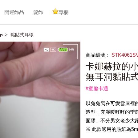
開運飾品
髮飾
專欄
gs
黏貼式耳環
商品編號：
STK4061
卡娜赫拉的小
無耳洞黏貼
#童趣卡通
以兔兔窩在可愛雪屋裡
造型，充滿暖呼呼的季
面膠，不分男女老少大
※ 此款適用的貼紙為5