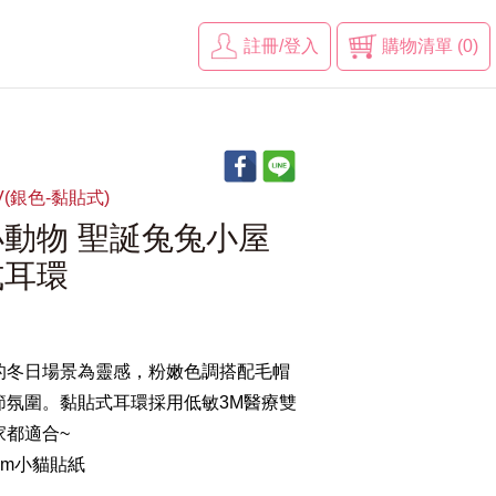
註冊/登入
購物清單 (0)
SV(銀色-黏貼式)
動物 聖誕兔兔小屋
式耳環
的冬日場景為靈感，粉嫩色調搭配毛帽
節氛圍。黏貼式耳環採用低敏3M醫療雙
家都適合~
mm小貓貼紙