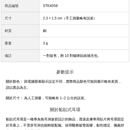
商品編號
STK4058
尺寸
2.3 × 1.5 cm（手工測量略有誤差）
材質
銅
重量
3 g
備註
一對販售，附 10 對貓咪貼紙補充包。
參數提示
關於顏色：
因電腦螢幕顯示設定不同，實際商品顏色可能與圖片略有差異，
請以實品為主。
關於尺寸：
為人工測量，可能略有 1–2 公分的誤差。
關於黏貼式耳環
黏貼式耳環是一種專為無耳洞族群設計的飾品，透過皮膚專用貼片將耳環固定
於耳垂上，不需穿耳洞也能輕鬆配戴。採用醫療級雙面膠，黏性穩定、佩戴舒