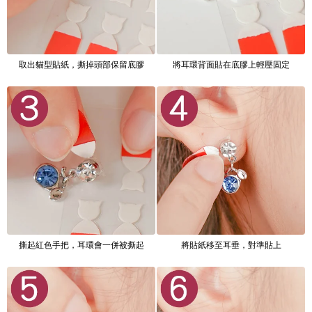
取出貓型貼紙，撕掉頭部保留底膠
將耳環背面貼在底膠上輕壓固定
撕起紅色手把，耳環會一併被撕起
將貼紙移至耳垂，對準貼上