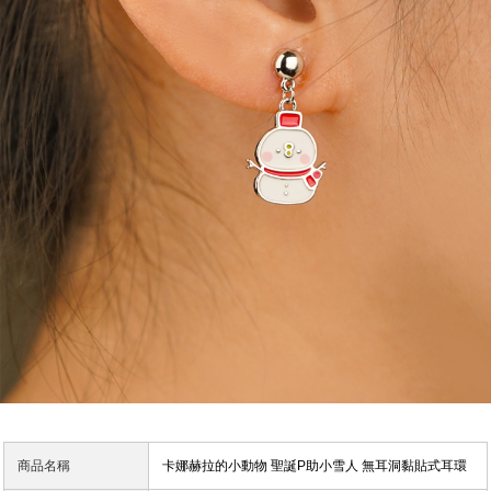
商品名稱
卡娜赫拉的小動物 聖誕P助小雪人 無耳洞黏貼式耳環