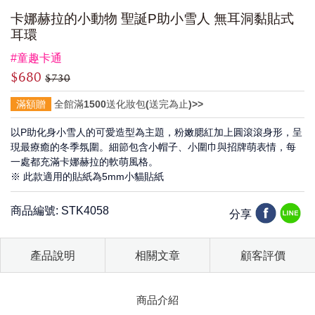
卡娜赫拉的小動物 聖誕P助小雪人 無耳洞黏貼式
耳環
#童趣卡通
$680
$730
滿額贈
全館滿1500送化妝包(送完為止)>>
以P助化身小雪人的可愛造型為主題，粉嫩腮紅加上圓滾滾身形，呈
現最療癒的冬季氛圍。細節包含小帽子、小圍巾與招牌萌表情，每
一處都充滿卡娜赫拉的軟萌風格。
※ 此款適用的貼紙為5mm小貓貼紙
商品編號: STK4058
分享
產品說明
相關文章
顧客評價
商品介紹