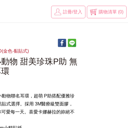
註冊/登入
購物清單 (0)
GD(金色-黏貼式)
動物 甜美珍珠P助 無
耳環
動物聯名耳環，超萌 P助搭配優雅珍
貼式選擇。採用 3M醫療級雙面膠，
你可愛每一天。喜愛卡娜赫拉的妳絕不
mm小貓貼紙