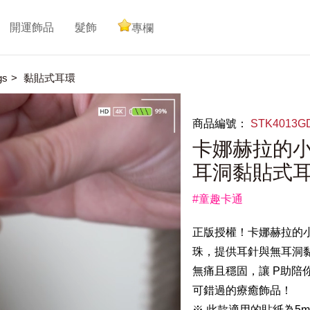
開運飾品
髮飾
專欄
gs
黏貼式耳環
商品編號：
STK4013
卡娜赫拉的小
耳洞黏貼式
#童趣卡通
正版授權！卡娜赫拉的小
珠，提供耳針與無耳洞黏
無痛且穩固，讓 P助陪
可錯過的療癒飾品！
※ 此款適用的貼紙為5