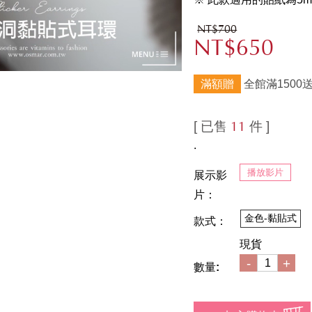
NT$700
NT$650
滿額贈
全館滿1500
[ 已售
件 ]
11
.
播放影片
展示影
片：
金色-黏貼式
款式：
現貨
-
+
數量: