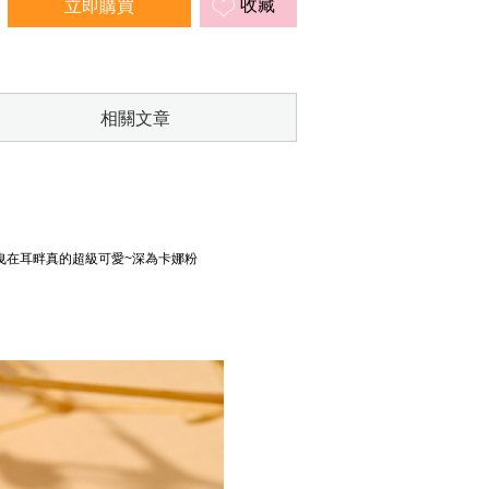
收藏
相關文章
曳在耳畔真的超級可愛~深為卡娜粉