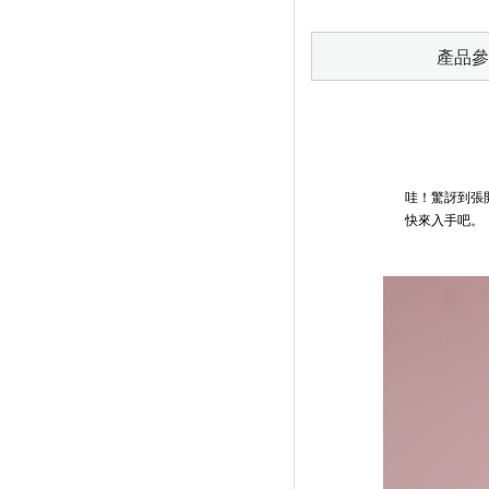
產品參
哇！驚訝到張
快來入手吧。