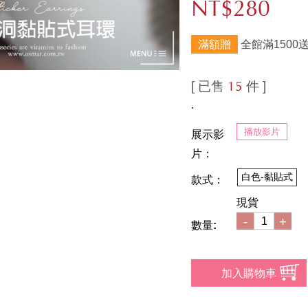
NT$280
滿額贈
全館滿1500
[ 已售
件 ]
15
.
播放影片
展示影
片：
白色-黏貼式
款式：
現貨
-
+
數量: