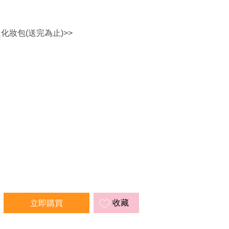
送化妝包(送完為止)>>
收藏