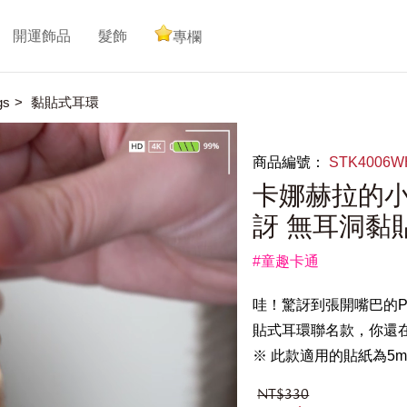
開運飾品
髮飾
專欄
gs
黏貼式耳環
商品編號：
STK4006
卡娜赫拉的小
訝 無耳洞黏
#童趣卡通
哇！驚訝到張開嘴巴的
貼式耳環聯名款，你還
※ 此款適用的貼紙為5
NT$330