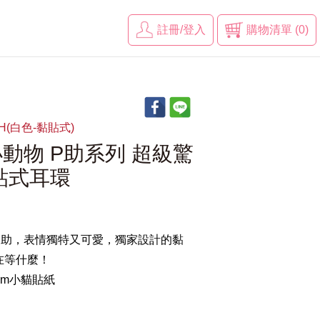
註冊/登入
購物清單 (0)
WH(白色-黏貼式)
動物 P助系列 超級驚
貼式耳環
P助，表情獨特又可愛，獨家設計的黏
在等什麼！
mm小貓貼紙