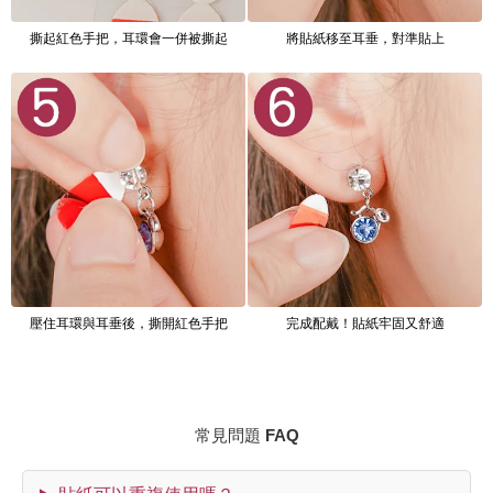
撕起紅色手把，耳環會一併被撕起
將貼紙移至耳垂，對準貼上
壓住耳環與耳垂後，撕開紅色手把
完成配戴！貼紙牢固又舒適
常見問題 FAQ