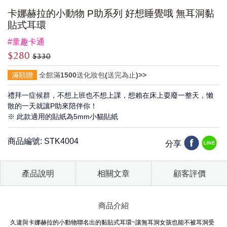
卡娜赫拉的小動物 P助系列 好想睡覺哦 無耳洞黏
貼式耳環
#童趣卡通
$280
$330
滿額贈
全館滿1500送化妝包(送完為止)>>
禮拜一症候群，不想上班也不想上課，想賴在床上耍廢一整天，懶
散的一天就讓P助來陪伴你！
※ 此款適用的貼紙為5mm小貓貼紙
商品編號: STK4004
分享
產品說明
相關文章
顧客評價
商品介紹
久違與卡娜赫拉的小動物聯名出的黏貼式耳環~讓無耳洞女孩也能不被耳洞受