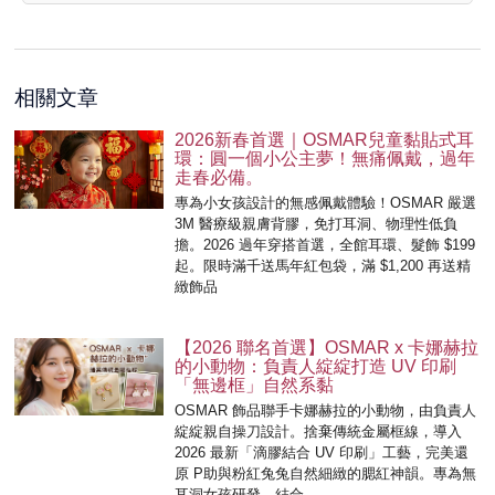
相關文章
2026新春首選｜OSMAR兒童黏貼式耳
環：圓一個小公主夢！無痛佩戴，過年
走春必備。
專為小女孩設計的無感佩戴體驗！OSMAR 嚴選
3M 醫療級親膚背膠，免打耳洞、物理性低負
擔。2026 過年穿搭首選，全館耳環、髮飾 $199
起。限時滿千送馬年紅包袋，滿 $1,200 再送精
緻飾品
【2026 聯名首選】OSMAR x 卡娜赫拉
的小動物：負責人綻綻打造 UV 印刷
「無邊框」自然系黏
OSMAR 飾品聯手卡娜赫拉的小動物，由負責人
綻綻親自操刀設計。捨棄傳統金屬框線，導入
2026 最新「滴膠結合 UV 印刷」工藝，完美還
原 P助與粉紅兔兔自然細緻的腮紅神韻。專為無
耳洞女孩研發，結合