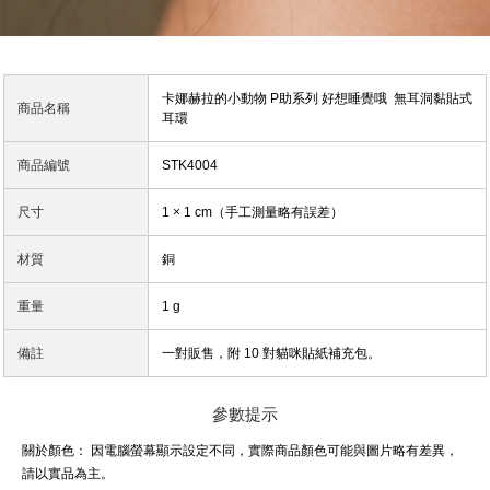
卡娜赫拉的小動物 P助系列 好想睡覺哦 無耳洞黏貼式
商品名稱
耳環
商品編號
STK4004
尺寸
1 × 1 cm（手工測量略有誤差）
材質
銅
重量
1 g
備註
一對販售，附 10 對貓咪貼紙補充包。
參數提示
關於顏色：
因電腦螢幕顯示設定不同，實際商品顏色可能與圖片略有差異，
請以實品為主。