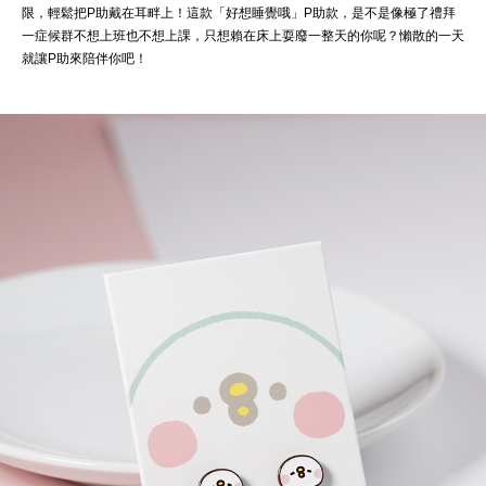
限，輕鬆把P助戴在耳畔上！這款「好想睡覺哦」P助款，是不是像極了禮拜
一症候群不想上班也不想上課，只想賴在床上耍廢一整天的你呢？懶散的一天
就讓P助來陪伴你吧！