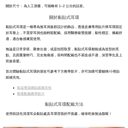
關於尺寸：
為人工測量，可能略有 1–2 公分的誤差。
關於黏貼式耳環
黏貼式耳環是一種專為無耳洞族群設計的飾品，透過皮膚專用貼片將耳環固定
於耳垂上，不需穿耳洞也能輕鬆配戴。採用醫療級雙面膠，黏性穩定、佩戴舒
適，適合敏感膚質使用。
無論是日常穿搭、聚會出遊，或是拍照取景，黏貼式耳環都能成為造型的亮
點。且因重量輕巧、完全無痛感，長時間配戴也不易造成不適，深受學生及上
班族喜愛。
首次體驗黏貼式耳環的朋友可參考下方教學影片，亦可加購可愛貓咪/小熊貼
紙補充包。
點這裡加購貼紙補充包
觀看配戴教學影片
黏貼式耳環配戴方法
使用前請先清潔耳朵黏貼處及耳環背面的平面處，確保乾燥無油脂喔！