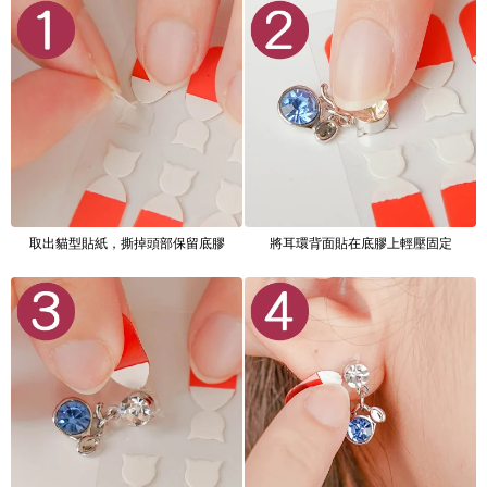
取出貓型貼紙，撕掉頭部保留底膠
將耳環背面貼在底膠上輕壓固定