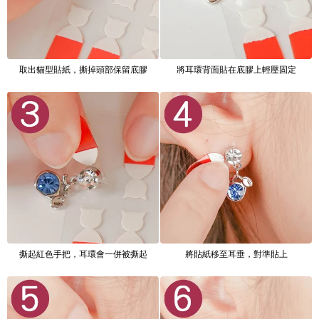
取出貓型貼紙，撕掉頭部保留底膠
將耳環背面貼在底膠上輕壓固定
撕起紅色手把，耳環會一併被撕起
將貼紙移至耳垂，對準貼上