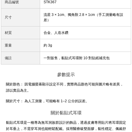
商品編號
STK367
流星 3 × 1cm、獨角獸 2.8 × 1cm（手工測量略有誤
尺寸
差）
材質
合金、人造水鑽
重量
約 3g
備註
一對販售，黏貼式耳環附 10 對貼紙補充包
參數提示
關於顏色：
因電腦螢幕顯示設定不同，實際商品顏色可能與圖片略有差異，
請以實品為主。
關於尺寸：
為人工測量，可能略有 1–2 公分的誤差。
關於黏貼式耳環
黏貼式耳環是一種專為無耳洞族群設計的飾品，透過皮膚專用貼片將耳環固定
於耳垂上，不需穿耳洞也能輕鬆配戴。採用醫療級雙面膠，黏性穩定、佩戴舒