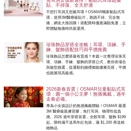
無耳洞女孩新選擇！黏貼式耳環超服
貼、不掉落、全天舒適
不想打耳洞又想戴耳環？OSMAR獨家黏貼式耳
環，使用3M醫療級貼片，跑跳不掉、完全無
痛，網友大推回購！搭配限時優惠滿額免運，立
即體驗無痛時尚新選擇。
珍珠飾品穿搭全攻略｜耳環、項鍊、手
鍊、髮飾搭配技巧與平價推薦
珍珠飾品怎麼搭最有質感？本篇一次整理珍珠耳
環、項鍊、手鍊、髮飾的穿搭公式，教你依場合
與臉型挑選，從通勤到婚禮都能優雅百搭，平價
也能展現高級感。
2026新春首選｜OSMAR兒童黏貼式耳
環：圓一個小公主夢！無痛佩戴，過年
走春必備。
專為小女孩設計的無感佩戴體驗！OSMAR 嚴選
3M 醫療級親膚背膠，免打耳洞、物理性低負
擔。2026 過年穿搭首選，全館耳環、髮飾 $199
起。限時滿千送馬年紅包袋，滿 $1,200 再送精
緻飾品