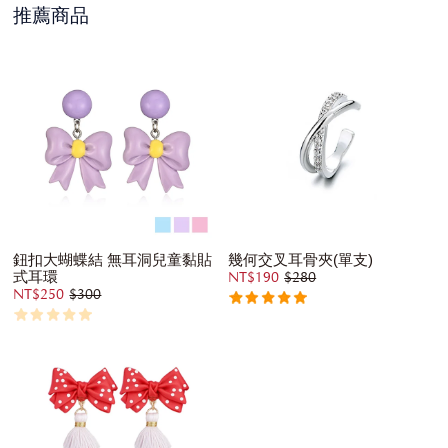
推薦商品
鈕扣大蝴蝶結 無耳洞兒童黏貼
幾何交叉耳骨夾(單支)
式耳環
NT$190
$280
NT$250
$300