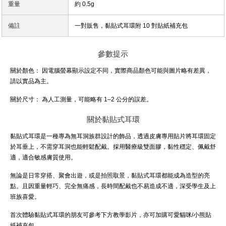
重量
約 0.5g
備註
一對販售，黏貼式耳環附 10 對貼紙補充包
參數提示
關於顏色：
因電腦螢幕顯示設定不同，實際商品顏色可能與圖片略有差異，
請以實品為主。
關於尺寸：
為人工測量，可能略有 1–2 公分的誤差。
關於黏貼式耳環
黏貼式耳環是一種專為無耳洞族群設計的飾品，透過皮膚專用貼片將耳環固定
於耳垂上，不需穿耳洞也能輕鬆配戴。採用醫療級雙面膠，黏性穩定、佩戴舒
適，適合敏感膚質使用。
無論是日常穿搭、聚會出遊，或是拍照取景，黏貼式耳環都能成為造型的亮
點。且因重量輕巧、完全無痛感，長時間配戴也不易造成不適，深受學生及上
班族喜愛。
首次體驗黏貼式耳環的朋友可參考下方教學影片，亦可加購可愛貓咪/小熊貼
紙補充包。