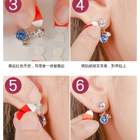
撕起紅色手把，耳環會一併被撕起
將貼紙移至耳垂，對準貼上