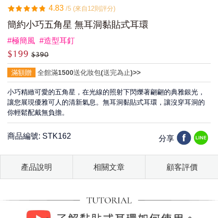
4.83
/5 (來自12則評分)
簡約小巧五角星 無耳洞黏貼式耳環
#極簡風
#造型耳釘
$199
$390
滿額贈
全館滿1500送化妝包(送完為止)>>
小巧精緻可愛的五角星，在光線的照射下閃爍著翩翩的典雅銀光，
讓您展現優雅可人的清新氣息。無耳洞黏貼式耳環，讓沒穿耳洞的
你輕鬆配戴無負擔。
商品編號: STK162
分享
產品說明
相關文章
顧客評價