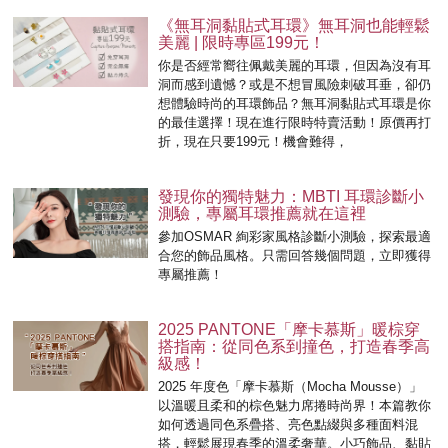
《無耳洞黏貼式耳環》無耳洞也能輕鬆
美麗 | 限時專區199元！
你是否經常嚮往佩戴美麗的耳環，但因為沒有耳
洞而感到遺憾？或是不想冒風險刺破耳垂，卻仍
想體驗時尚的耳環飾品？無耳洞黏貼式耳環是你
的最佳選擇！現在進行限時特賣活動！原價再打
折，現在只要199元！機會難得，
發現你的獨特魅力：MBTI 耳環診斷小
測驗，專屬耳環推薦就在這裡
參加OSMAR 絢彩家風格診斷小測驗，探索最適
合您的飾品風格。只需回答幾個問題，立即獲得
專屬推薦！
2025 PANTONE「摩卡慕斯」暖棕穿
搭指南：從同色系到撞色，打造春季高
級感！
2025 年度色「摩卡慕斯（Mocha Mousse）」
以溫暖且柔和的棕色魅力席捲時尚界！本篇教你
如何透過同色系疊搭、亮色點綴與多種面料混
搭，輕鬆展現春季的溫柔奢華。小巧飾品、黏貼