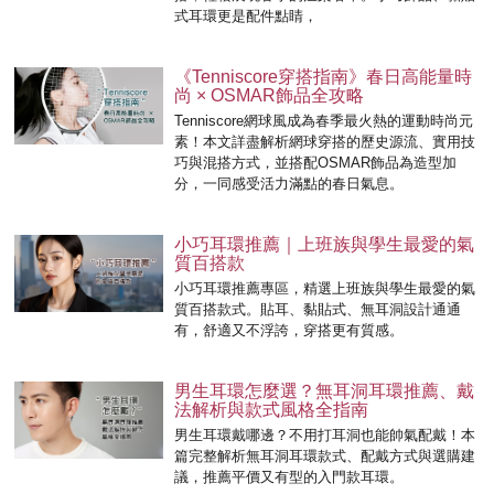
式耳環更是配件點睛，
《Tenniscore穿搭指南》春日高能量時
尚 × OSMAR飾品全攻略
Tenniscore網球風成為春季最火熱的運動時尚元
素！本文詳盡解析網球穿搭的歷史源流、實用技
巧與混搭方式，並搭配OSMAR飾品為造型加
分，一同感受活力滿點的春日氣息。
小巧耳環推薦｜上班族與學生最愛的氣
質百搭款
小巧耳環推薦專區，精選上班族與學生最愛的氣
質百搭款式。貼耳、黏貼式、無耳洞設計通通
有，舒適又不浮誇，穿搭更有質感。
男生耳環怎麼選？無耳洞耳環推薦、戴
法解析與款式風格全指南
男生耳環戴哪邊？不用打耳洞也能帥氣配戴！本
篇完整解析無耳洞耳環款式、配戴方式與選購建
議，推薦平價又有型的入門款耳環。