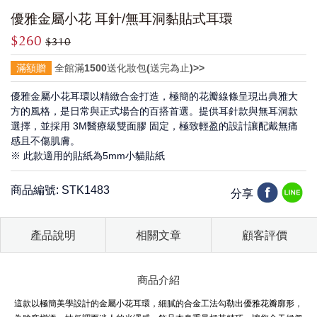
優雅金屬小花 耳針/無耳洞黏貼式耳環
$260
$310
滿額贈
全館滿1500送化妝包(送完為止)>>
優雅金屬小花耳環以精緻合金打造，極簡的花瓣線條呈現出典雅大
方的風格，是日常與正式場合的百搭首選。提供耳針款與無耳洞款
選擇，並採用 3M醫療級雙面膠 固定，極致輕盈的設計讓配戴無痛
感且不傷肌膚。
※ 此款適用的貼紙為5mm小貓貼紙
商品編號: STK1483
分享
產品說明
相關文章
顧客評價
商品介紹
這款以極簡美學設計的金屬小花耳環，細膩的合金工法勾勒出優雅花瓣廓形，