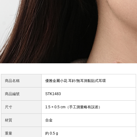
商品名稱
優雅金屬小花 耳針/無耳洞黏貼式耳環
商品編號
STK1483
尺寸
1.5 × 0.5 cm（手工測量略有誤差）
材質
合金
重量
約 0.5 g