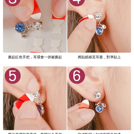
撕起紅色手把，耳環會一併被撕起
將貼紙移至耳垂，對準貼上