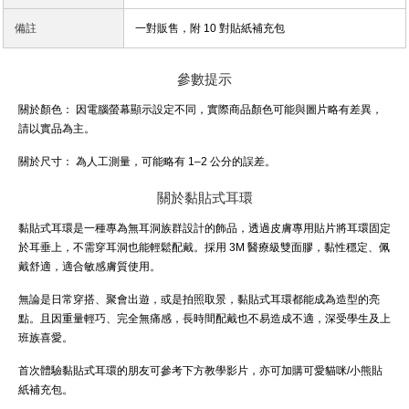
備註
一對販售，附 10 對貼紙補充包
參數提示
關於顏色：
因電腦螢幕顯示設定不同，實際商品顏色可能與圖片略有差異，
請以實品為主。
關於尺寸：
為人工測量，可能略有 1–2 公分的誤差。
關於黏貼式耳環
黏貼式耳環是一種專為無耳洞族群設計的飾品，透過皮膚專用貼片將耳環固定
於耳垂上，不需穿耳洞也能輕鬆配戴。採用 3M 醫療級雙面膠，黏性穩定、佩
戴舒適，適合敏感膚質使用。
無論是日常穿搭、聚會出遊，或是拍照取景，黏貼式耳環都能成為造型的亮
點。且因重量輕巧、完全無痛感，長時間配戴也不易造成不適，深受學生及上
班族喜愛。
首次體驗黏貼式耳環的朋友可參考下方教學影片，亦可加購可愛貓咪/小熊貼
紙補充包。