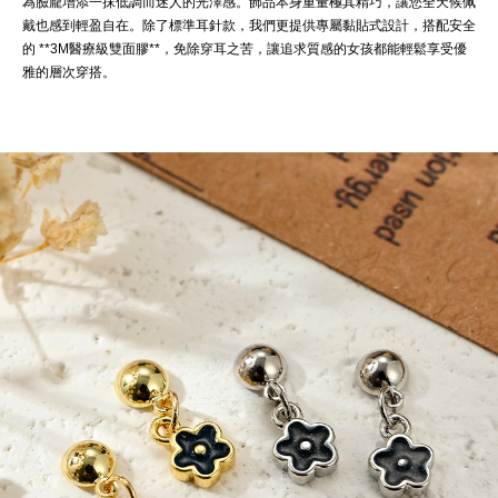
為臉龐增添一抹低調而迷人的光澤感。飾品本身重量極其精巧，讓您全天候佩
戴也感到輕盈自在。除了標準耳針款，我們更提供專屬黏貼式設計，搭配安全
的 **3M醫療級雙面膠**，免除穿耳之苦，讓追求質感的女孩都能輕鬆享受優
雅的層次穿搭。