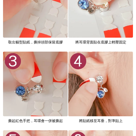
取出貓型貼紙，撕掉頭部保留底膠
將耳環背面貼在底膠上輕壓固定
撕起紅色手把，耳環會一併被撕起
將貼紙移至耳垂，對準貼上