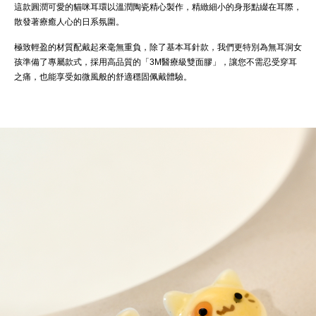
這款圓潤可愛的貓咪耳環以溫潤陶瓷精心製作，精緻細小的身形點綴在耳際，
散發著療癒人心的日系氛圍。
極致輕盈的材質配戴起來毫無重負，除了基本耳針款，我們更特別為無耳洞女
孩準備了專屬款式，採用高品質的「3M醫療級雙面膠」，讓您不需忍受穿耳
之痛，也能享受如微風般的舒適穩固佩戴體驗。