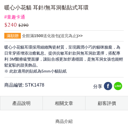
暖心小花貓 耳針/無耳洞黏貼式耳環
#童趣卡通
$240
$290
滿額贈
全館滿1500送化妝包(送完為止)>>
暖心小花貓耳環採用細緻陶瓷材質，呈現圓潤小巧的貓咪臉龐，為
日常穿搭增添治癒氣息。提供抗敏耳針款與無耳洞款選擇，搭配專
利 3M醫療級雙面膠，讓貼合感更加舒適穩固，是無耳洞女孩也能輕
鬆駕馭的甜美飾品。
※ 此款適用的貼紙為5mm小貓貼紙
商品編號: STK1478
分享
產品說明
相關文章
顧客評價
商品介紹