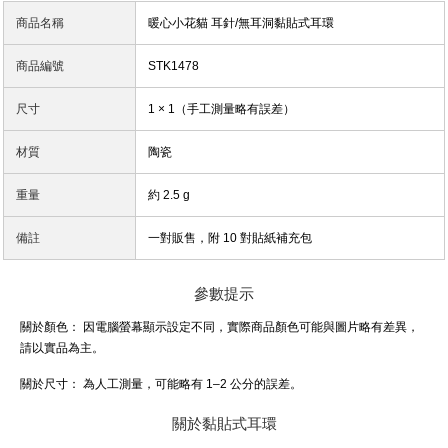
商品名稱
暖心小花貓 耳針/無耳洞黏貼式耳環
商品編號
STK1478
尺寸
1 × 1（手工測量略有誤差）
材質
陶瓷
重量
約 2.5 g
備註
一對販售，附 10 對貼紙補充包
參數提示
關於顏色：
因電腦螢幕顯示設定不同，實際商品顏色可能與圖片略有差異，
請以實品為主。
關於尺寸：
為人工測量，可能略有 1–2 公分的誤差。
關於黏貼式耳環