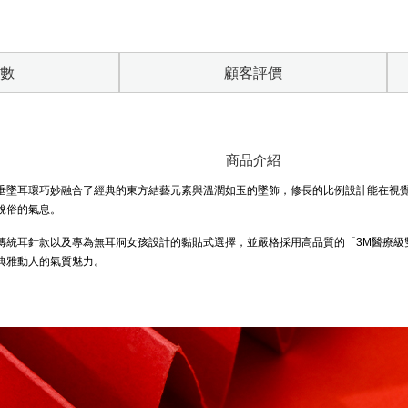
數
顧客評價
商品介紹
垂墜耳環巧妙融合了經典的東方結藝元素與溫潤如玉的墜飾，修長的比例設計能在視
脫俗的氣息。
傳統耳針款以及專為無耳洞女孩設計的黏貼式選擇，並嚴格採用高品質的「3M醫療級
典雅動人的氣質魅力。