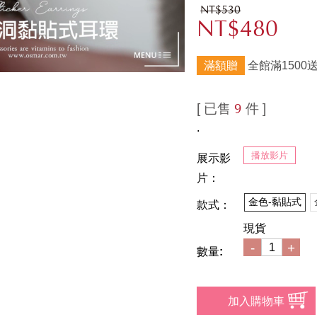
NT$530
NT$480
滿額贈
全館滿1500
[ 已售
件 ]
9
.
播放影片
展示影
片：
金色-黏貼式
款式：
現貨
-
+
數量: