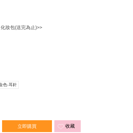
送化妝包(送完為止)>>
金色-耳針
收藏