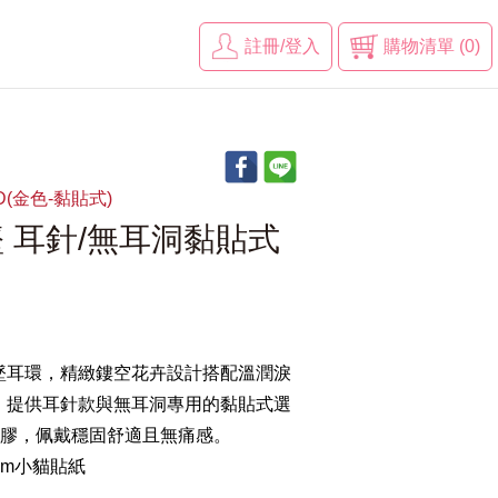
註冊/登入
購物清單 (0)
GD(金色-黏貼式)
 耳針/無耳洞黏貼式
墜耳環，精緻鏤空花卉設計搭配溫潤淚
。提供耳針款與無耳洞專用的黏貼式選
面膠，佩戴穩固舒適且無痛感。
mm小貓貼紙