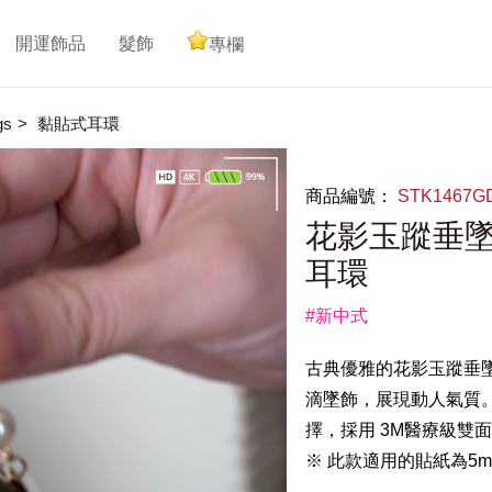
開運飾品
髮飾
專欄
gs
黏貼式耳環
商品編號：
STK1467
花影玉蹤垂墜
耳環
#新中式
古典優雅的花影玉蹤垂
滴墜飾，展現動人氣質
擇，採用 3M醫療級雙
※ 此款適用的貼紙為5