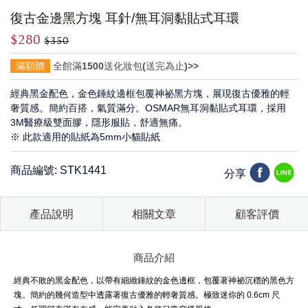
復古金邊黑方塊 耳針/無耳洞黏貼式耳環
$280
$350
滿額贈
全館滿1500送化妝包(送完為止)>>
經典黑金配色，金色錘紋邊框包覆神祕黑方塊，展現復古優雅的輕
奢質感。簡約百搭，氣質滿分。OSMAR無耳洞黏貼式耳環，採用
3M醫療級雙面膠，隱形服貼，舒適無痛。
※ 此款適用的貼紙為5mm小貓貼紙
商品編號: STK1441
分享
產品說明
相關文章
顧客評價
商品介紹
經典不敗的黑金配色，以帶有細緻錘紋的金色邊框，包覆著神祕沉穩的黑色方
塊。簡約的幾何造型中透露著復古優雅的輕奢質感。極致迷你的 0.6cm 尺