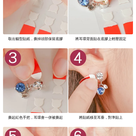
取出貓型貼紙，撕掉頭部保留底膠
將耳環背面貼在底膠上輕壓固定
撕起紅色手把，耳環會一併被撕起
將貼紙移至耳垂，對準貼上