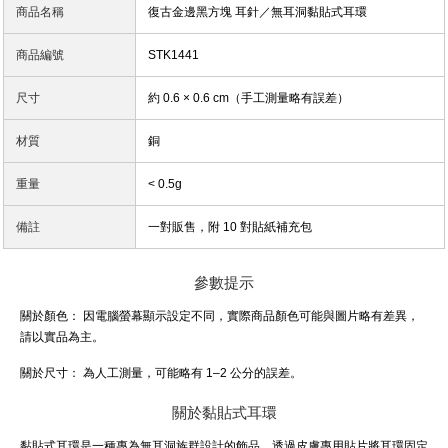
商品名稱
復古金邊黑方塊 耳針／無耳洞黏貼式耳環
商品編號
STK1441
尺寸
約 0.6 × 0.6 cm（手工測量略有誤差）
材質
銅
重量
< 0.5g
備註
一對販售，附 10 對貼紙補充包
參數提示
關於顏色：
因電腦螢幕顯示設定不同，實際商品顏色可能與圖片略有差異，
請以實品為主。
關於尺寸：
為人工測量，可能略有 1–2 公分的誤差。
關於黏貼式耳環
黏貼式耳環是一種專為無耳洞族群設計的飾品，透過皮膚專用貼片將耳環固定