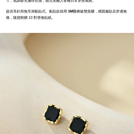
寸，低調卻充滿存在感，能完美融入各種日常穿搭風格。
提供耳針與無耳洞黏貼式。黏貼款採用
3M醫療級雙面膠
，穩固服貼且舒適無
痛，隨貨附贈 10 對替換貼紙。