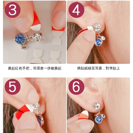
撕起紅色手把，耳環會一併被撕起
將貼紙移至耳垂，對準貼上