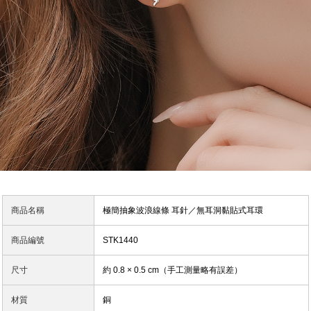
商品名稱
極簡抽象波浪線條 耳針／無耳洞黏貼式耳環
商品編號
STK1440
尺寸
約 0.8 × 0.5 cm（手工測量略有誤差）
材質
銅