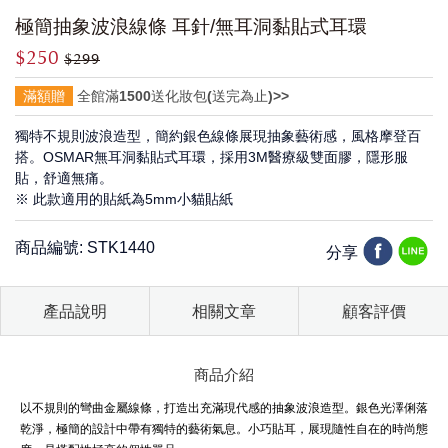
極簡抽象波浪線條 耳針/無耳洞黏貼式耳環
$250
$299
滿額贈
全館滿1500送化妝包(送完為止)>>
獨特不規則波浪造型，簡約銀色線條展現抽象藝術感，風格摩登百
搭。OSMAR無耳洞黏貼式耳環，採用3M醫療級雙面膠，隱形服
貼，舒適無痛。
※ 此款適用的貼紙為5mm小貓貼紙
商品編號: STK1440
分享
產品說明
相關文章
顧客評價
商品介紹
以不規則的彎曲金屬線條，打造出充滿現代感的抽象波浪造型。銀色光澤俐落
乾淨，極簡的設計中帶有獨特的藝術氣息。小巧貼耳，展現隨性自在的時尚態