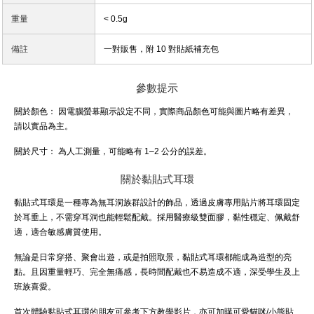
重量
< 0.5g
備註
一對販售，附 10 對貼紙補充包
參數提示
關於顏色：
因電腦螢幕顯示設定不同，實際商品顏色可能與圖片略有差異，
請以實品為主。
關於尺寸：
為人工測量，可能略有 1–2 公分的誤差。
關於黏貼式耳環
黏貼式耳環是一種專為無耳洞族群設計的飾品，透過皮膚專用貼片將耳環固定
於耳垂上，不需穿耳洞也能輕鬆配戴。採用醫療級雙面膠，黏性穩定、佩戴舒
適，適合敏感膚質使用。
無論是日常穿搭、聚會出遊，或是拍照取景，黏貼式耳環都能成為造型的亮
點。且因重量輕巧、完全無痛感，長時間配戴也不易造成不適，深受學生及上
班族喜愛。
首次體驗黏貼式耳環的朋友可參考下方教學影片，亦可加購可愛貓咪/小熊貼