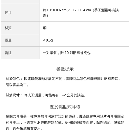
約 0.8 × 0.6 cm ／ 0.7 × 0.4 cm（手工測量略有誤
尺寸
差）
材質
銅
重量
< 0.5g
備註
一對販售，附 10 對貼紙補充包
參數提示
關於顏色：
因電腦螢幕顯示設定不同，實際商品顏色可能與圖片略有差異，
請以實品為主。
關於尺寸：
為人工測量，可能略有 1–2 公分的誤差。
關於黏貼式耳環
黏貼式耳環是一種專為無耳洞族群設計的飾品，透過皮膚專用貼片將耳環固定
於耳垂上，不需穿耳洞也能輕鬆配戴。採用醫療級雙面膠，黏性穩定、佩戴舒
適，適合敏感膚質使用。