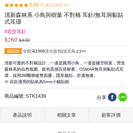
5.00
/5 (來自1則評分)
清新森林系 小鳥與樹葉 不對稱 耳針/無耳洞黏貼
式耳環
#造型耳釘
$260
$320
滿額贈
全館滿1500送化妝包(送完為止)>>
清新可愛的不對稱設計，一邊是圓潤小鳥，一邊是鏤空樹葉，營造
森林系的自然氛圍。銀色質感百搭耐看。OSMAR無耳洞黏貼式耳
環，採用3M醫療級雙面膠，隱形服貼，舒適無痛。
※ 此款適用的貼紙為5mm小貓貼紙
商品編號: STK1439
分享
產品說明
相關文章
顧客評價