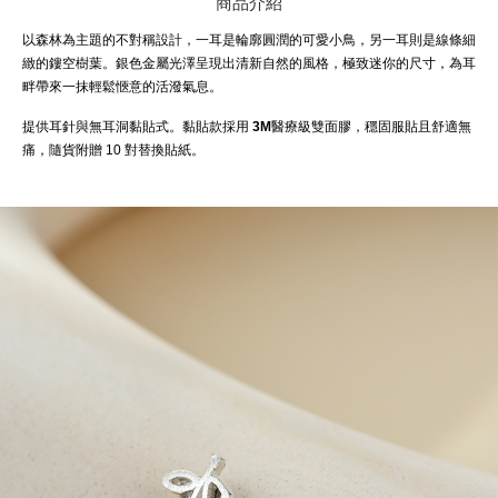
商品介紹
以森林為主題的不對稱設計，一耳是輪廓圓潤的可愛小鳥，另一耳則是線條細
緻的鏤空樹葉。銀色金屬光澤呈現出清新自然的風格，極致迷你的尺寸，為耳
畔帶來一抹輕鬆愜意的活潑氣息。
提供耳針與無耳洞黏貼式。黏貼款採用
3M醫療級雙面膠
，穩固服貼且舒適無
痛，隨貨附贈 10 對替換貼紙。