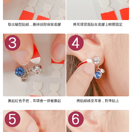
取出貓型貼紙，撕掉頭部保留底膠
將耳環背面貼在底膠上輕壓固定
撕起紅色手把，耳環會一併被撕起
將貼紙移至耳垂，對準貼上