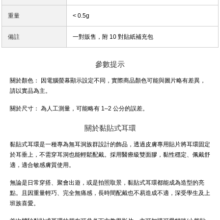
重量
< 0.5g
備註
一對販售，附 10 對貼紙補充包
參數提示
關於顏色：
因電腦螢幕顯示設定不同，實際商品顏色可能與圖片略有差異，
請以實品為主。
關於尺寸：
為人工測量，可能略有 1–2 公分的誤差。
關於黏貼式耳環
黏貼式耳環是一種專為無耳洞族群設計的飾品，透過皮膚專用貼片將耳環固定
於耳垂上，不需穿耳洞也能輕鬆配戴。採用醫療級雙面膠，黏性穩定、佩戴舒
適，適合敏感膚質使用。
無論是日常穿搭、聚會出遊，或是拍照取景，黏貼式耳環都能成為造型的亮
點。且因重量輕巧、完全無痛感，長時間配戴也不易造成不適，深受學生及上
班族喜愛。