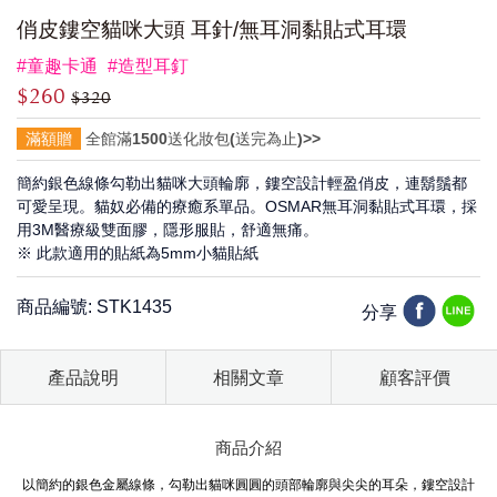
俏皮鏤空貓咪大頭 耳針/無耳洞黏貼式耳環
#童趣卡通
#造型耳釘
$260
$320
滿額贈
全館滿1500送化妝包(送完為止)>>
簡約銀色線條勾勒出貓咪大頭輪廓，鏤空設計輕盈俏皮，連鬍鬚都
可愛呈現。貓奴必備的療癒系單品。OSMAR無耳洞黏貼式耳環，採
用3M醫療級雙面膠，隱形服貼，舒適無痛。
※ 此款適用的貼紙為5mm小貓貼紙
商品編號: STK1435
分享
產品說明
相關文章
顧客評價
商品介紹
以簡約的銀色金屬線條，勾勒出貓咪圓圓的頭部輪廓與尖尖的耳朵，鏤空設計