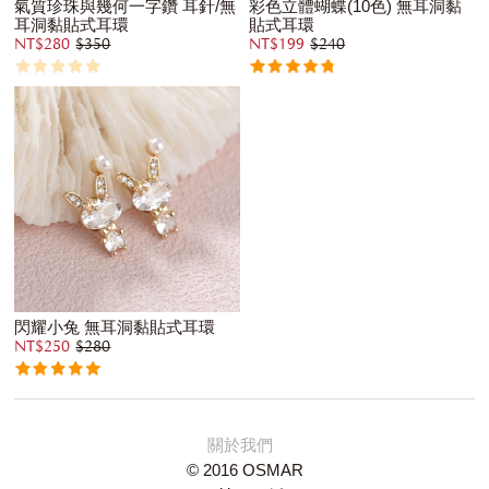
氣質珍珠與幾何一字鑽 耳針/無
彩色立體蝴蝶(10色) 無耳洞黏
耳洞黏貼式耳環
貼式耳環
NT$280
$350
NT$199
$240
閃耀小兔 無耳洞黏貼式耳環
NT$250
$280
關於我們
© 2016 OSMAR