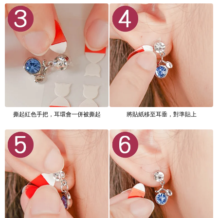
撕起紅色手把，耳環會一併被撕起
將貼紙移至耳垂，對準貼上