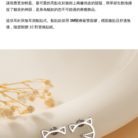
讓視覺更加輕盈。最可愛的亮點在於臉頰上兩撇俏皮的鬍鬚，簡單卻生動地捕
捉了貓皇的神韻，是身為貓奴的您不可錯過的療癒飾品。
提供耳針與無耳洞黏貼式。黏貼款採用
3M醫療級雙面膠
，穩固服貼且舒適無
痛，隨貨附贈 10 對替換貼紙。