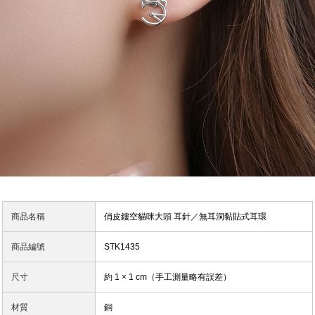
商品名稱
俏皮鏤空貓咪大頭 耳針／無耳洞黏貼式耳環
商品編號
STK1435
尺寸
約 1 × 1 cm（手工測量略有誤差）
材質
銅