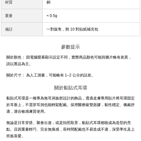
材質
銅
重量
< 0.5g
備註
一對販售，附 10 對貼紙補充包
參數提示
關於顏色：
因電腦螢幕顯示設定不同，實際商品顏色可能與圖片略有差異，
請以實品為主。
關於尺寸：
為人工測量，可能略有 1–2 公分的誤差。
關於黏貼式耳環
黏貼式耳環是一種專為無耳洞族群設計的飾品，透過皮膚專用貼片將耳環固定
於耳垂上，不需穿耳洞也能輕鬆配戴。採用醫療級雙面膠，黏性穩定、佩戴舒
適，適合敏感膚質使用。
無論是日常穿搭、聚會出遊，或是拍照取景，黏貼式耳環都能成為造型的亮
點。且因重量輕巧、完全無痛感，長時間配戴也不易造成不適，深受學生及上
班族喜愛。