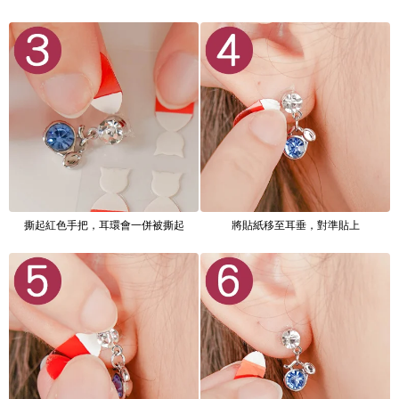
撕起紅色手把，耳環會一併被撕起
將貼紙移至耳垂，對準貼上