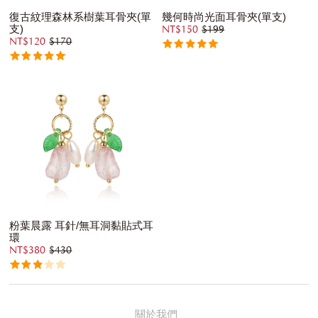
復古紋理森林系樹葉耳骨夾(單
幾何時尚光面耳骨夾(單支)
支)
NT$150
$199
NT$120
$170
粉葉晨露 耳針/無耳洞黏貼式耳
環
NT$380
$430
關於我們