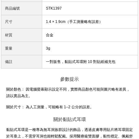
商品編號
STK1397
尺寸
1.4 × 1.9cm（手工測量略有誤差）
材質
合金
重量
3g
備註
一對販售，黏貼式耳環附 10 對貼紙補充包
參數提示
關於顏色：
因電腦螢幕顯示設定不同，實際商品顏色可能與圖片略有差異，
請以實品為主。
關於尺寸：
為人工測量，可能略有 1–2 公分的誤差。
關於黏貼式耳環
黏貼式耳環是一種專為無耳洞族群設計的飾品，透過皮膚專用貼片將耳環固定
於耳垂上，不需穿耳洞也能輕鬆配戴。採用醫療級雙面膠，黏性穩定、佩戴舒