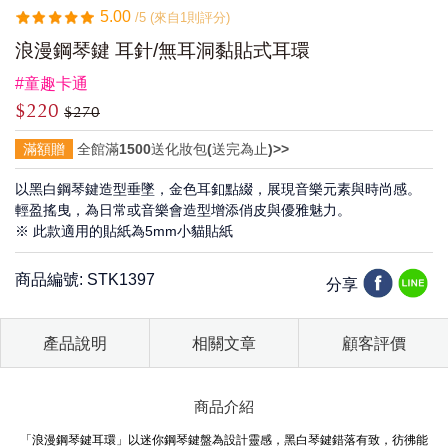
5.00
/5 (來自1則評分)
浪漫鋼琴鍵 耳針/無耳洞黏貼式耳環
#童趣卡通
$220
$270
滿額贈
全館滿1500送化妝包(送完為止)>>
以黑白鋼琴鍵造型垂墜，金色耳釦點綴，展現音樂元素與時尚感。
輕盈搖曳，為日常或音樂會造型增添俏皮與優雅魅力。
※ 此款適用的貼紙為5mm小貓貼紙
商品編號: STK1397
分享
產品說明
相關文章
顧客評價
商品介紹
「浪漫鋼琴鍵耳環」以迷你鋼琴鍵盤為設計靈感，黑白琴鍵錯落有致，彷彿能