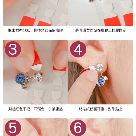
取出貓型貼紙，撕掉頭部保留底膠
將耳環背面貼在底膠上輕壓固定
撕起紅色手把，耳環會一併被撕起
將貼紙移至耳垂，對準貼上