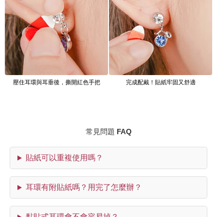
壓住耳環與耳垂後，撕開紅色手把
完成配戴！貼紙牢固又舒適
常見問題 FAQ
貼紙可以重複使用嗎？
耳環有附貼紙嗎？用完了怎麼辦？
黏貼式耳環會不會容易掉？