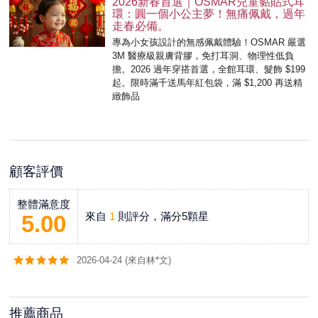
2026新春首選｜OSMAR兒童黏貼式耳
環：圓一個小公主夢！無痛佩戴，過年
走春必備。
專為小女孩設計的無感佩戴體驗！OSMAR 嚴選
3M 醫療級親膚背膠，免打耳洞、物理性低負
擔。2026 過年穿搭首選，全館耳環、髮飾 $199
起。限時滿千送馬年紅包袋，滿 $1,200 再送精
緻飾品
顧客評價
整體滿意度
來自
1
則評分，滿分5顆星
5.00
2026-04-24 (來自林*文)
推薦商品