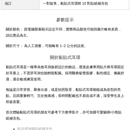
備註
一對販售，黏貼式耳環附 10 對貼紙補充包
參數提示
關於顏色：
因電腦螢幕顯示設定不同，實際商品顏色可能與圖片略有差異，
請以實品為主。
關於尺寸：
為人工測量，可能略有 1–2 公分的誤差。
關於黏貼式耳環
黏貼式耳環是一種專為無耳洞族群設計的飾品，透過皮膚專用貼片將耳環固定
於耳垂上，不需穿耳洞也能輕鬆配戴。採用醫療級雙面膠，黏性穩定、佩戴舒
適，適合敏感膚質使用。
無論是日常穿搭、聚會出遊，或是拍照取景，黏貼式耳環都能成為造型的亮
點。且因重量輕巧、完全無痛感，長時間配戴也不易造成不適，深受學生及上
班族喜愛。
首次體驗黏貼式耳環的朋友可參考下方教學影片，亦可加購可愛貓咪/小熊貼
紙補充包。
點這裡加購貼紙補充包