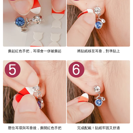
撕起紅色手把，耳環會一併被撕起
將貼紙移至耳垂，對準貼上
壓住耳環與耳垂後，撕開紅色手把
完成配戴！貼紙牢固又舒適