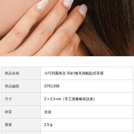
商品名稱
小巧羽翼鳥兒 耳針/無耳洞黏貼式耳環
商品編號
STK1396
尺寸
2 × 2.3 cm（手工測量略有誤差）
材質
合金
重量
2.5 g