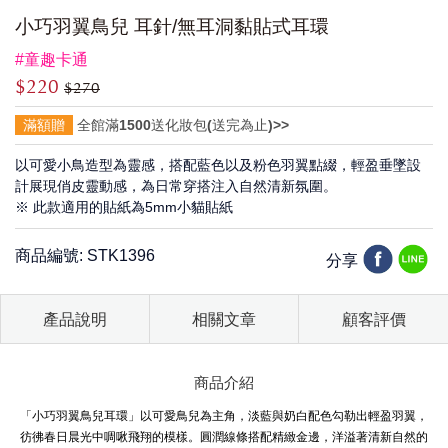
小巧羽翼鳥兒 耳針/無耳洞黏貼式耳環
#童趣卡通
$220
$270
滿額贈
全館滿1500送化妝包(送完為止)>>
以可愛小鳥造型為靈感，搭配藍色以及粉色羽翼點綴，輕盈垂墜設
計展現俏皮靈動感，為日常穿搭注入自然清新氛圍。
※ 此款適用的貼紙為5mm小貓貼紙
商品編號: STK1396
分享
產品說明
相關文章
顧客評價
商品介紹
「小巧羽翼鳥兒耳環」以可愛鳥兒為主角，淡藍與奶白配色勾勒出輕盈羽翼，
彷彿春日晨光中啁啾飛翔的模樣。圓潤線條搭配精緻金邊，洋溢著清新自然的