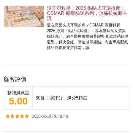
沒耳洞救星！2026 黏貼式耳環推薦：
OSMAR 療癒貓咪系列，無痛抗敏新主
流
還在忍受夾式耳環的痛？OSMAR 深度解析
2026 必買「黏貼式耳環」，專為無耳洞女孩與
貓奴設計。結合醫療級抗敏背膠與 8 款超萌貓咪
造型，解決發紅、壓迫感等痛點。內含專業配戴
技巧與春夏穿搭指南，讓
顧客評價
整體滿意度
來自
1
則評分，滿分5顆星
5.00
2026-02-19 (來自L*n)