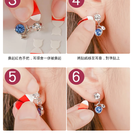
撕起紅色手把，耳環會一併被撕起
將貼紙移至耳垂，對準貼上