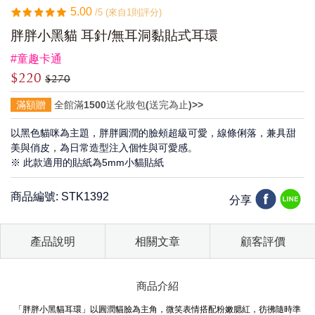
5.00
/5 (來自1則評分)
胖胖小黑貓 耳針/無耳洞黏貼式耳環
#童趣卡通
$220
$270
滿額贈
全館滿1500送化妝包(送完為止)>>
以黑色貓咪為主題，胖胖圓潤的臉頰超級可愛，線條俐落，兼具甜
美與俏皮，為日常造型注入個性與可愛感。
※ 此款適用的貼紙為5mm小貓貼紙
商品編號: STK1392
分享
產品說明
相關文章
顧客評價
商品介紹
「胖胖小黑貓耳環」以圓潤貓臉為主角，微笑表情搭配粉嫩腮紅，彷彿隨時準