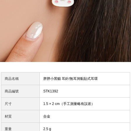
商品名稱
胖胖小黑貓 耳針/無耳洞黏貼式耳環
商品編號
STK1392
尺寸
1.5 × 2 cm（手工測量略有誤差）
材質
合金
重量
2.5 g