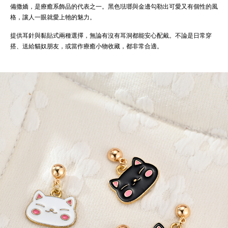
備撒嬌，是療癒系飾品的代表之一。黑色琺瑯與金邊勾勒出可愛又有個性的風
格，讓人一眼就愛上牠的魅力。
提供耳針與黏貼式兩種選擇，無論有沒有耳洞都能安心配戴。不論是日常穿
搭、送給貓奴朋友，或當作療癒小物收藏，都非常合適。