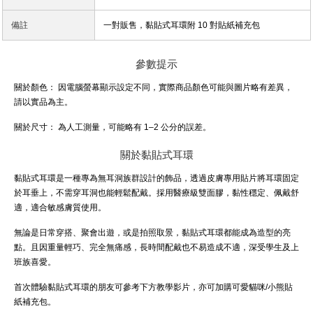
備註
一對販售，黏貼式耳環附 10 對貼紙補充包
參數提示
關於顏色：
因電腦螢幕顯示設定不同，實際商品顏色可能與圖片略有差異，
請以實品為主。
關於尺寸：
為人工測量，可能略有 1–2 公分的誤差。
關於黏貼式耳環
黏貼式耳環是一種專為無耳洞族群設計的飾品，透過皮膚專用貼片將耳環固定
於耳垂上，不需穿耳洞也能輕鬆配戴。採用醫療級雙面膠，黏性穩定、佩戴舒
適，適合敏感膚質使用。
無論是日常穿搭、聚會出遊，或是拍照取景，黏貼式耳環都能成為造型的亮
點。且因重量輕巧、完全無痛感，長時間配戴也不易造成不適，深受學生及上
班族喜愛。
首次體驗黏貼式耳環的朋友可參考下方教學影片，亦可加購可愛貓咪/小熊貼
紙補充包。