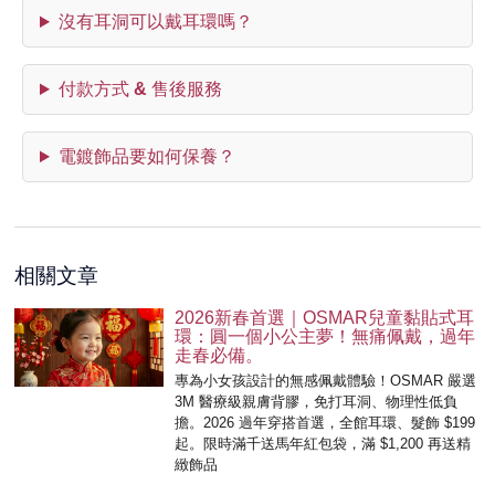
沒有耳洞可以戴耳環嗎？
付款方式 & 售後服務
電鍍飾品要如何保養？
相關文章
2026新春首選｜OSMAR兒童黏貼式耳
環：圓一個小公主夢！無痛佩戴，過年
走春必備。
專為小女孩設計的無感佩戴體驗！OSMAR 嚴選
3M 醫療級親膚背膠，免打耳洞、物理性低負
擔。2026 過年穿搭首選，全館耳環、髮飾 $199
起。限時滿千送馬年紅包袋，滿 $1,200 再送精
緻飾品