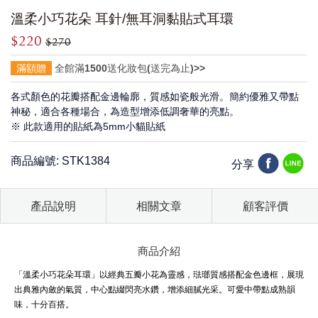
溫柔小巧花朵 耳針/無耳洞黏貼式耳環
$220
$270
滿額贈
全館滿1500送化妝包(送完為止)>>
各式顏色的花瓣搭配金邊輪廓，質感如瓷般光滑。簡約優雅又帶點
神秘，適合各種場合，為造型增添低調奢華的亮點。
※ 此款適用的貼紙為5mm小貓貼紙
商品編號: STK1384
分享
產品說明
相關文章
顧客評價
商品介紹
「溫柔小巧花朵耳環」以經典五瓣小花為靈感，琺瑯質感搭配金色邊框，展現
出典雅內斂的氣質，中心點綴閃亮水鑽，增添細膩光采。可愛中帶點成熟韻
味，十分百搭。