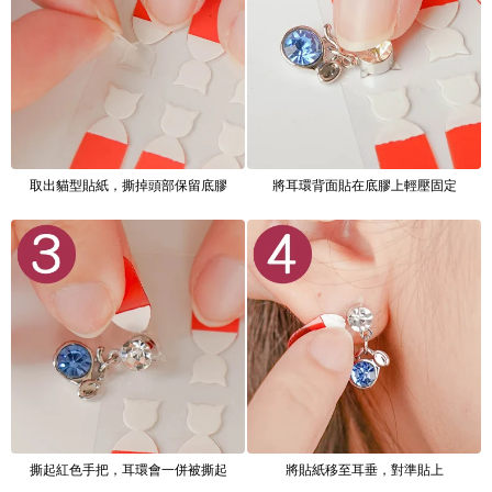
取出貓型貼紙，撕掉頭部保留底膠
將耳環背面貼在底膠上輕壓固定
撕起紅色手把，耳環會一併被撕起
將貼紙移至耳垂，對準貼上