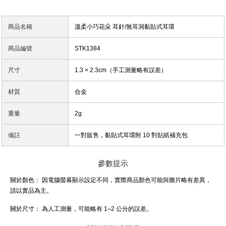
商品名稱
溫柔小巧花朵 耳針/無耳洞黏貼式耳環
商品編號
STK1384
尺寸
1.3 × 2.3cm（手工測量略有誤差）
材質
合金
重量
2g
備註
一對販售，黏貼式耳環附 10 對貼紙補充包
參數提示
關於顏色：
因電腦螢幕顯示設定不同，實際商品顏色可能與圖片略有差異，
請以實品為主。
關於尺寸：
為人工測量，可能略有 1–2 公分的誤差。