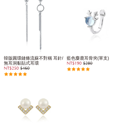
韓版圓環鏈條流蘇不對稱 耳針/
藍色麋鹿耳骨夾(單支)
無耳洞黏貼式耳環
NT$190
$280
NT$250
$460