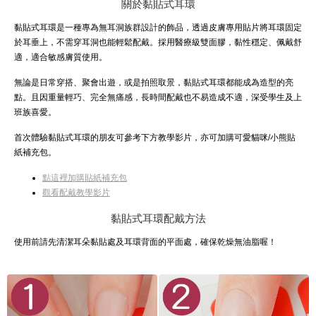
關於黏貼式耳環
黏貼式耳環是一種專為無耳洞族群設計的飾品，透過皮膚專用貼片將耳環固定
於耳垂上，不需穿耳洞也能輕鬆配戴。採用醫療級雙面膠，黏性穩定、佩戴舒
適，適合敏感膚質使用。
無論是日常穿搭、聚會出遊，或是拍照取景，黏貼式耳環都能成為造型的亮
點。且因重量輕巧、完全無痛感，長時間配戴也不易造成不適，深受學生及上
班族喜愛。
首次體驗黏貼式耳環的朋友可參考下方教學影片，亦可加購可愛貓咪/小熊貼
紙補充包。
點這裡加購貼紙補充包
觀看配戴教學影片
黏貼式耳環配戴方法
使用前請先清潔耳朵黏貼處及耳環背面的平面處，確保乾燥無油脂喔！