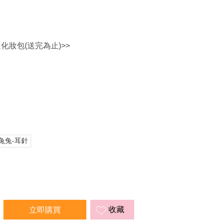
送化妝包(送完為止)>>
兔兔-耳針
收藏