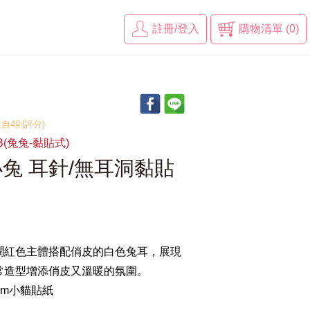
註冊/登入
購物清單 (0)
(來自4則評分)
RB(兔兔-黏貼式)
兔 耳針/無耳洞黏貼
潤紅色主體搭配俏皮的白色兔耳，展現
常造型增添俏皮又溫暖的氛圍。
mm小貓貼紙