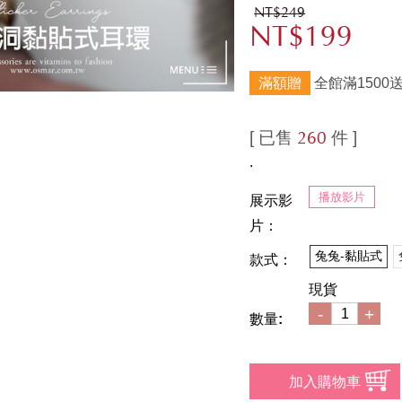
NT$249
NT$199
滿額贈
全館滿1500
[ 已售
件 ]
260
.
播放影片
展示影
片：
兔兔-黏貼式
款式：
現貨
-
+
數量: