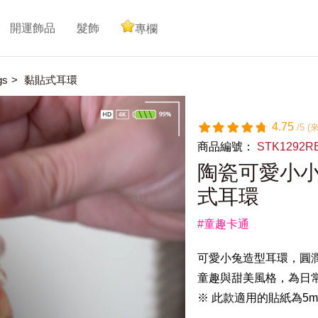
開運飾品
髮飾
專欄
gs
黏貼式耳環
4.75
/5 
商品編號：
STK1292
陶瓷可愛小小
式耳環
#童趣卡通
可愛小兔造型耳環，圓
童趣與甜美風格，為日
※ 此款適用的貼紙為5