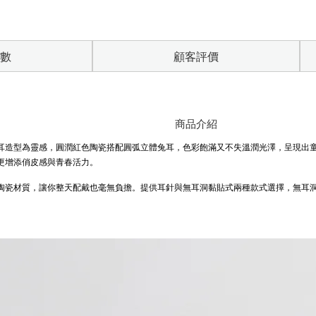
數
顧客評價
商品介紹
耳造型為靈感，圓潤紅色陶瓷搭配圓弧立體兔耳，色彩飽滿又不失溫潤光澤，呈現出
更增添俏皮感與青春活力。
陶瓷材質，讓你整天配戴也毫無負擔。提供耳針與無耳洞黏貼式兩種款式選擇，無耳