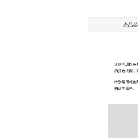
產品參
這款耳環以兔
的撞色搭配，
特別選用輕盈
的甜美風格。