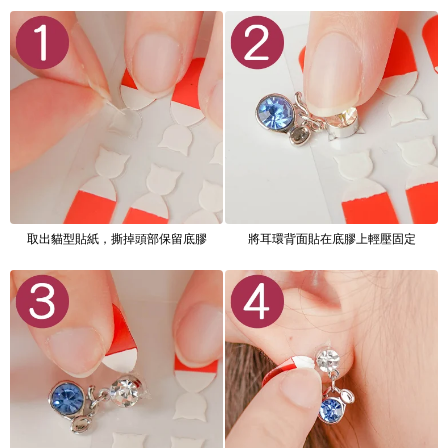
取出貓型貼紙，撕掉頭部保留底膠
將耳環背面貼在底膠上輕壓固定