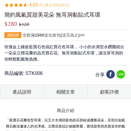
4.65
/5 (來自20則評分)
簡約風氣質甜美花朵 無耳洞黏貼式耳環
$280
$420
滿額贈
全館滿1500送化妝包(送完為止)>>
玫瑰金上鑲嵌藍寶石色或紅寶石色耳環， 小小的水滴型水鑽圍繞出
一朵朵立體花瓣的晶亮寶石花。無耳洞黏貼式耳環，讓沒穿耳洞的
你輕鬆配戴無負擔。
商品編號: STK006
分享
產品說明
相關文章
顧客評價
商品介紹
「藍寶石花瓣造型耳環」以五片水滴狀藍色鋯石拼組成優雅花朵，呈現出如藍
寶石般深邃迷人的光澤感。立體花形設計細膩華麗，展現甜美與高貴並存的氣