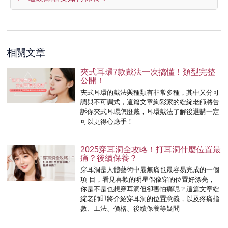
相關文章
夾式耳環7款戴法一次搞懂！類型完整
公開！
夾式耳環的戴法與種類有非常多種，其中又分可
調與不可調式，這篇文章絢彩家的綻綻老師將告
訴你夾式耳環怎麼戴，耳環戴法了解後選購一定
可以更得心應手！
2025穿耳洞全攻略！打耳洞什麼位置最
痛？後續保養？
穿耳洞是⼈體藝術中最無痛也最容易完成的⼀個
項 ⽬，看⾒喜歡的明星偶像穿的位置好漂亮，
你是不是也想穿耳洞但卻害怕痛呢？這篇⽂章綻
綻老師即將介紹穿耳洞的位置意義，以及疼痛指
數、⼯法、價格、後續保養等疑問