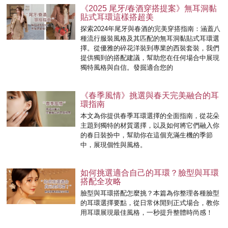
《2025 尾牙/春酒穿搭提案》無耳洞黏
貼式耳環這樣搭超美
探索2024年尾牙與春酒的完美穿搭指南：涵蓋八
種流行服裝風格及其匹配的無耳洞黏貼式耳環選
擇。從優雅的碎花洋裝到專業的西裝套裝，我們
提供獨到的搭配建議，幫助您在任何場合中展現
獨特風格與自信。發掘適合您的
《春季風情》挑選與春天完美融合的耳
環指南
本文為你提供春季耳環選擇的全面指南，從花朵
主題到獨特的材質選擇，以及如何將它們融入你
的春日裝扮中，幫助你在這個充滿生機的季節
中，展現個性與風格。
如何挑選適合自己的耳環？臉型與耳環
搭配全攻略
臉型與耳環搭配怎麼挑？本篇為你整理各種臉型
的耳環選擇要點，從日常休閒到正式場合，教你
用耳環展現最佳風格，一秒提升整體時尚感！