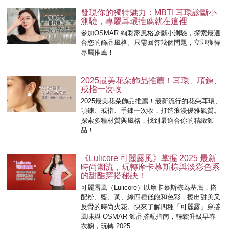
發現你的獨特魅力：MBTI 耳環診斷小
測驗，專屬耳環推薦就在這裡
參加OSMAR 絢彩家風格診斷小測驗，探索最適
合您的飾品風格。只需回答幾個問題，立即獲得
專屬推薦！
2025最美花朵飾品推薦！耳環、項鍊、
戒指一次收
2025最美花朵飾品推薦！最新流行的花朵耳環、
項鍊、戒指、手鍊一次收，打造浪漫優雅氣質。
探索多種材質與風格，找到最適合你的精緻飾
品！
《Lulicore 可麗露風》掌握 2025 最新
時尚潮流，玩轉摩卡慕斯棕與淡彩色系
的甜酷穿搭秘訣！
可麗露風（Lulicore）以摩卡慕斯棕為基底，搭
配粉、藍、黃、綠四種低飽和色彩，擦出甜美又
反骨的時尚火花。快來了解四種「可麗露」穿搭
風味與 OSMAR 飾品搭配指南，輕鬆升級早春
衣櫥，玩轉 2025