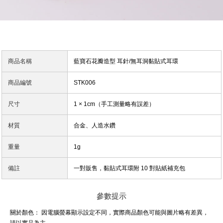
商品名稱
藍寶石花瓣造型 耳針/無耳洞黏貼式耳環
商品編號
STK006
尺寸
1 × 1cm（手工測量略有誤差）
材質
合金、人造水鑽
重量
1g
備註
一對販售，黏貼式耳環附 10 對貼紙補充包
參數提示
關於顏色：
因電腦螢幕顯示設定不同，實際商品顏色可能與圖片略有差異，
請以實品為主。