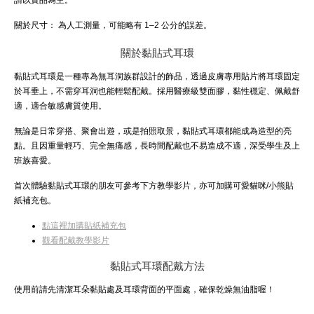
關於尺寸：
為人工測量，可能略有 1–2 公分的誤差。
關於黏貼式耳環
黏貼式耳環是一種專為無耳洞族群設計的飾品，透過皮膚專用貼片將耳環固定
於耳垂上，不需穿耳洞也能輕鬆配戴。採用醫療級雙面膠，黏性穩定、佩戴舒
適，適合敏感膚質使用。
無論是日常穿搭、聚會出遊，或是拍照取景，黏貼式耳環都能成為造型的亮
點。且因重量輕巧、完全無痛感，長時間配戴也不易造成不適，深受學生及上
班族喜愛。
首次體驗黏貼式耳環的朋友可參考下方教學影片，亦可加購可愛貓咪/小熊貼
紙補充包。
點這裡加購貼紙補充包
觀看配戴教學影片
黏貼式耳環配戴方法
使用前請先清潔耳朵黏貼處及耳環背面的平面處，確保乾燥無油脂喔！