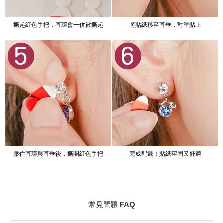
撕起紅色手把，耳環會一併被撕起
將貼紙移至耳垂，對準貼上
壓住耳環與耳垂後，撕開紅色手把
完成配戴！貼紙牢固又舒適
常見問題 FAQ