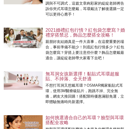
調與不可調式，這篇文章絢彩家的綻綻老師將告
訴你夾式耳環怎麼戴，耳環戴法了解後選購一定
可以更得心應手！
2021婚禮紅包行情？紅包袋怎麼寫？婚
禮穿搭禁忌，飾品怎麼搭全攻略！
親朋好友結婚真是一件大喜事，在這麼重要的場
合，事前準備不能少！到底紅包行情多少？紅包
袋怎麼寫？穿搭上要注意些什麼？飾品怎麼戴最
適合，讓綻綻老師帶大家看下去吧！
無耳洞女孩新選擇！黏貼式耳環超服
貼、不掉落、全天舒適
不想打耳洞又想戴耳環？OSMAR獨家黏貼式耳
環，使用3M醫療級貼片，跑跳不掉、完全無
痛，網友大推回購！搭配限時優惠滿額免運，立
即體驗無痛時尚新選擇。
如何挑選適合自己的耳環？臉型與耳環
搭配全攻略