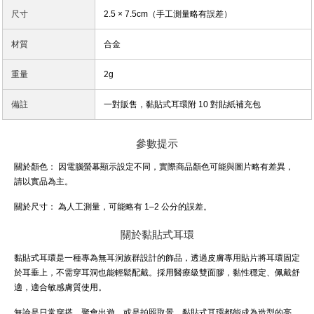
尺寸
2.5 × 7.5cm（手工測量略有誤差）
材質
合金
重量
2g
備註
一對販售，黏貼式耳環附 10 對貼紙補充包
參數提示
關於顏色：
因電腦螢幕顯示設定不同，實際商品顏色可能與圖片略有差異，
請以實品為主。
關於尺寸：
為人工測量，可能略有 1–2 公分的誤差。
關於黏貼式耳環
黏貼式耳環是一種專為無耳洞族群設計的飾品，透過皮膚專用貼片將耳環固定
於耳垂上，不需穿耳洞也能輕鬆配戴。採用醫療級雙面膠，黏性穩定、佩戴舒
適，適合敏感膚質使用。
無論是日常穿搭、聚會出遊，或是拍照取景，黏貼式耳環都能成為造型的亮