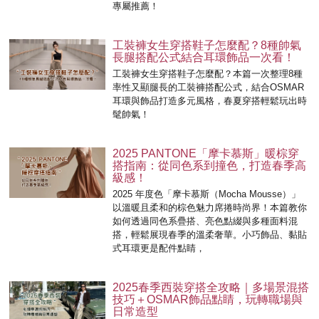
專屬推薦！
工裝褲女生穿搭鞋子怎麼配？8種帥氣
長腿搭配公式結合耳環飾品一次看！
工裝褲女生穿搭鞋子怎麼配？本篇一次整理8種
率性又顯腿長的工裝褲搭配公式，結合OSMAR
耳環與飾品打造多元風格，春夏穿搭輕鬆玩出時
髦帥氣！
2025 PANTONE「摩卡慕斯」暖棕穿
搭指南：從同色系到撞色，打造春季高
級感！
2025 年度色「摩卡慕斯（Mocha Mousse）」
以溫暖且柔和的棕色魅力席捲時尚界！本篇教你
如何透過同色系疊搭、亮色點綴與多種面料混
搭，輕鬆展現春季的溫柔奢華。小巧飾品、黏貼
式耳環更是配件點睛，
2025春季西裝穿搭全攻略｜多場景混搭
技巧＋OSMAR飾品點睛，玩轉職場與
日常造型