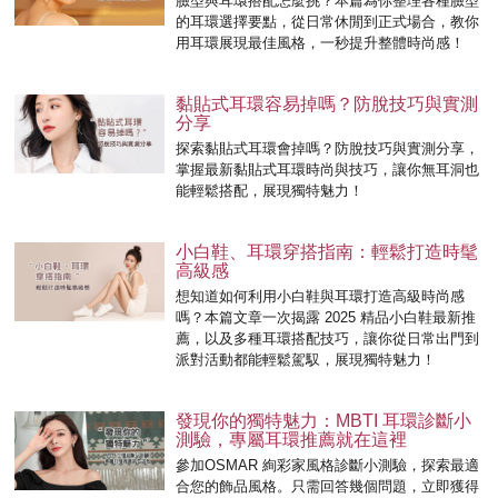
臉型與耳環搭配怎麼挑？本篇為你整理各種臉型
的耳環選擇要點，從日常休閒到正式場合，教你
用耳環展現最佳風格，一秒提升整體時尚感！
黏貼式耳環容易掉嗎？防脫技巧與實測
分享
探索黏貼式耳環會掉嗎？防脫技巧與實測分享，
掌握最新黏貼式耳環時尚與技巧，讓你無耳洞也
能輕鬆搭配，展現獨特魅力！
小白鞋、耳環穿搭指南：輕鬆打造時髦
高級感
想知道如何利用小白鞋與耳環打造高級時尚感
嗎？本篇文章一次揭露 2025 精品小白鞋最新推
薦，以及多種耳環搭配技巧，讓你從日常出門到
派對活動都能輕鬆駕馭，展現獨特魅力！
發現你的獨特魅力：MBTI 耳環診斷小
測驗，專屬耳環推薦就在這裡
參加OSMAR 絢彩家風格診斷小測驗，探索最適
合您的飾品風格。只需回答幾個問題，立即獲得