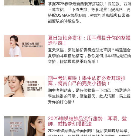
掌握2025春季最新西裝穿搭秘訣！長短款、西裝
＋連衣裙、「下衣失蹤」等多場景百變風格，再
搭配OSMAR飾品點睛，輕鬆打造職場與日常都
能駕馭的時髦造型。
夏日短袖穿搭術：用耳環提升你的整體
造型感！
夏天來臨，穿短袖卻覺得造型太單調？精選適合
夏季的耳環搭配指南，教你如何用耳環點亮短袖
穿搭，輕鬆展現夏季時尚感！
期中考結束啦！學生族群必看耳環推
薦，犒賞自己的完美小禮物！
期中考剛結束，是時候犒賞一下自己！精選適合
學生族群的耳環，價格親民、款式清新，馬上提
升你的好心情！
2025蝴蝶結飾品流行趨勢｜耳環、髮
飾、戒指夢幻搭配法
2025蝴蝶結飾品全面回歸！從甜美蝴蝶結耳環、