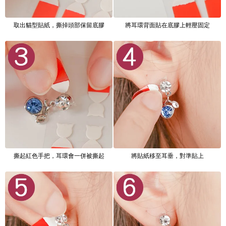
取出貓型貼紙，撕掉頭部保留底膠
將耳環背面貼在底膠上輕壓固定
撕起紅色手把，耳環會一併被撕起
將貼紙移至耳垂，對準貼上