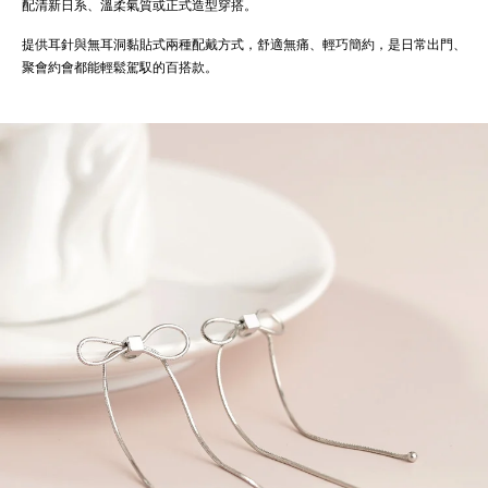
配清新日系、溫柔氣質或正式造型穿搭。
提供耳針與無耳洞黏貼式兩種配戴方式，舒適無痛、輕巧簡約，是日常出門、
聚會約會都能輕鬆駕馭的百搭款。