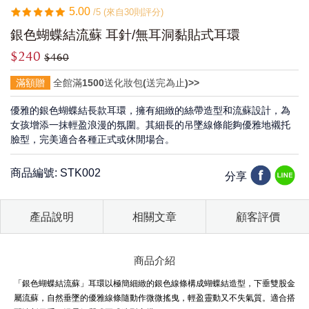
5.00
/5 (來自30則評分)
銀色蝴蝶結流蘇 耳針/無耳洞黏貼式耳環
$240
$460
滿額贈
全館滿1500送化妝包(送完為止)>>
優雅的銀色蝴蝶結長款耳環，擁有細緻的絲帶造型和流蘇設計，為
女孩增添一抹輕盈浪漫的氛圍。其細長的吊墜線條能夠優雅地襯托
臉型，完美適合各種正式或休閒場合。
商品編號: STK002
分享
產品說明
相關文章
顧客評價
商品介紹
「銀色蝴蝶結流蘇」耳環以極簡細緻的銀色線條構成蝴蝶結造型，下垂雙股金
屬流蘇，自然垂墜的優雅線條隨動作微微搖曳，輕盈靈動又不失氣質。適合搭