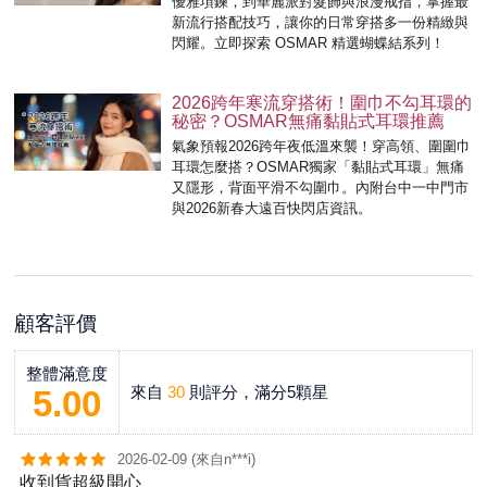
優雅項鍊，到華麗派對髮飾與浪漫戒指，掌握最
新流行搭配技巧，讓你的日常穿搭多一份精緻與
閃耀。立即探索 OSMAR 精選蝴蝶結系列！
2026跨年寒流穿搭術！圍巾不勾耳環的
秘密？OSMAR無痛黏貼式耳環推薦
氣象預報2026跨年夜低溫來襲！穿高領、圍圍巾
耳環怎麼搭？OSMAR獨家「黏貼式耳環」無痛
又隱形，背面平滑不勾圍巾。內附台中一中門市
與2026新春大遠百快閃店資訊。
顧客評價
整體滿意度
來自
30
則評分，滿分5顆星
5.00
2026-02-09 (來自n***i)
收到貨超級開心