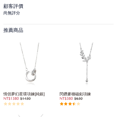
顧客評價
尚無評分
推薦商品
情侶夢幻星環項鍊[純銀]
閃鑽麥穗磁釦項鍊
NT$1380
$1430
NT$380
$630