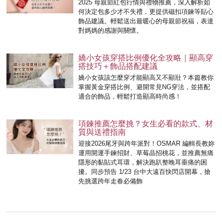
2025 母親節紅包行情與禮物推薦，深入解析如
何決定包多少才不失禮，更提供磁扣項鍊等貼心
飾品建議。輕鬆送出最暖心的母親節祝福，表達
對媽媽的感謝與關懷。
嬌小女孩穿搭比例優化全攻略｜顯高穿
搭技巧＋飾品搭配建議
嬌小女孩該怎麼穿才能顯高又不顯壯？本篇教你
掌握黃金穿搭比例、避開常見NG穿法，並搭配
適合的飾品，輕鬆打造顯高時尚感！
項鍊推薦怎麼挑？女生必看的款式、材
質與送禮指南
迎接2026尾牙與跨年派對！OSMAR 編輯長教妳
運用開運手鍊招財、草莓晶招桃花，並推薦無痛
隱形的黏貼式耳環，解決跑趴整晚耳垂痛的困
擾。同步預告 1/23 台中大遠百快閃店開幕，搶
先挑選跨年走春必備飾