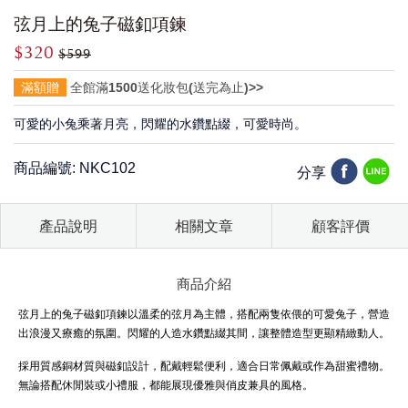
弦月上的兔子磁釦項鍊
$320
$599
滿額贈
全館滿1500送化妝包(送完為止)>>
可愛的小兔乘著月亮，閃耀的水鑽點綴，可愛時尚。
商品編號: NKC102
分享
產品說明
相關文章
顧客評價
商品介紹
弦月上的兔子磁釦項鍊以溫柔的弦月為主體，搭配兩隻依偎的可愛兔子，營造
出浪漫又療癒的氛圍。閃耀的人造水鑽點綴其間，讓整體造型更顯精緻動人。
採用質感銅材質與磁釦設計，配戴輕鬆便利，適合日常佩戴或作為甜蜜禮物。
無論搭配休閒裝或小禮服，都能展現優雅與俏皮兼具的風格。