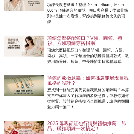
項鍊長度怎麼選？整理 40cm、45cm、50cm、
60cm 項鍊適合的臉型、領口與穿搭，從鎖骨鍊
到中長鍊一次看懂，幫妳挑到最修飾比例的項
鍊。
項鍊怎麼搭配領口？V領、圓領、襯
衫、方領項鍊穿搭指南
項鍊怎麼搭配領口？整理 V 領、圓領、方領、
襯衫、高領、一字領適合的項鍊長度與款式，教
妳用鎖骨鍊、短鍊、中長鍊搭出日常精緻感。
項鍊的象徵意義：如何挑選能展現自我
風格的設計？
想找到一條能完美代表自我風格的項鍊嗎？本篇
文章帶你深入了解項鍊的象徵意義，並教你如何
從材質、設計到穿搭技巧全面挑選，讓你的頸間
魅力獨一無二！
2025 母親節紅包行情與禮物推薦：飾
品、磁扣項鍊一次搞定！