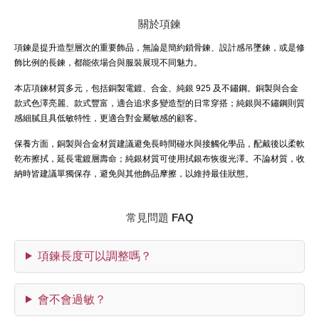
關於項鍊
項鍊是提升造型層次的重要飾品，無論是簡約鎖骨鍊、設計感吊墜鍊，或是修
飾比例的長鍊，都能依場合與服裝展現不同魅力。
本店項鍊材質多元，包括銅製電鍍、合金、純銀 925 及不鏽鋼。銅製與合金
款式色澤亮麗、款式豐富，適合追求多變造型的日常穿搭；純銀與不鏽鋼則質
感細膩且具低敏特性，更適合對金屬敏感的顧客。
保養方面，銅製與合金材質建議避免長時間碰水與接觸化學品，配戴後以柔軟
乾布擦拭，延長電鍍層壽命；純銀材質可使用拭銀布恢復光澤。不論材質，收
納時皆建議單獨保存，避免與其他飾品摩擦，以維持最佳狀態。
常見問題 FAQ
項鍊長度可以調整嗎？
會不會過敏？