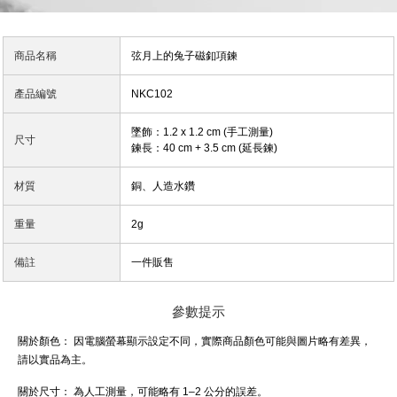
商品名稱
弦月上的兔子磁釦項鍊
產品編號
NKC102
墜飾：1.2 x 1.2 cm (手工測量)
尺寸
鍊長：40 cm + 3.5 cm (延長鍊)
材質
銅、人造水鑽
重量
2g
備註
一件販售
參數提示
關於顏色：
因電腦螢幕顯示設定不同，實際商品顏色可能與圖片略有差異，
請以實品為主。
關於尺寸：
為人工測量，可能略有 1–2 公分的誤差。