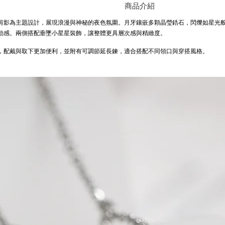
商品介紹
剪影為主題設計，展現浪漫與神秘的夜色氛圍。月牙鑲嵌多顆晶瑩鋯石，閃爍如星光
動感。兩側搭配垂墜小星星裝飾，讓整體更具層次感與精緻度。
，配戴與取下更加便利，並附有可調節延長鍊，適合搭配不同領口與穿搭風格。