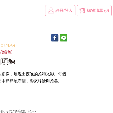
註冊/登入
購物清單 (0)
(來自1則評分)
V(銀色)
扣項鍊
的影像，展現出夜晚的柔和光影。每個
光中靜靜地守望，帶來靜謐與柔美。
送化妝包(送完為止)>>