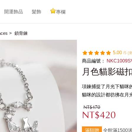
開運飾品
髮飾
專欄
aces
鎖骨鍊
5.00
/5 
商品編號：
NKC1009S
月色貓影磁
項鍊捕捉了月光下貓咪
貓咪的設計都彷彿在月
NT$470
NT$420
滿額贈
全館滿1500