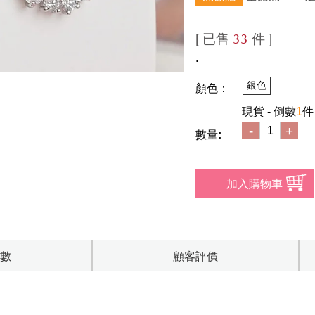
[ 已售
件 ]
33
.
銀色
顏色：
現貨 - 倒數
1
件
-
+
數量:
數
顧客評價