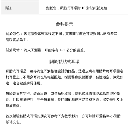
備註
一對販售，黏貼式耳環附 10 對貼紙補充包
參數提示
關於顏色：
因電腦螢幕顯示設定不同，實際商品顏色可能與圖片略有差異，
請以實品為主。
關於尺寸：
為人工測量，可能略有 1–2 公分的誤差。
關於黏貼式耳環
黏貼式耳環是一種專為無耳洞族群設計的飾品，透過皮膚專用貼片將耳環固定
於耳垂上，不需穿耳洞也能輕鬆配戴。採用醫療級雙面膠，黏性穩定、佩戴舒
適，適合敏感膚質使用。
無論是日常穿搭、聚會出遊，或是拍照取景，黏貼式耳環都能成為造型的亮
點。且因重量輕巧、完全無痛感，長時間配戴也不易造成不適，深受學生及上
班族喜愛。
首次體驗黏貼式耳環的朋友可參考下方教學影片，亦可加購可愛貓咪/小熊貼
紙補充包。