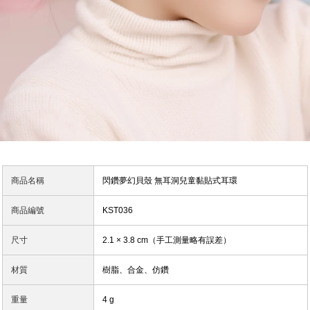
商品名稱
閃鑽夢幻貝殼 無耳洞兒童黏貼式耳環
商品編號
KST036
尺寸
2.1 × 3.8 cm（手工測量略有誤差）
材質
樹脂、合金、仿鑽
重量
4 g