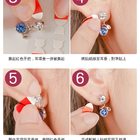
撕起紅色手把，耳環會一併被撕起
將貼紙移至耳垂，對準貼上
壓住耳環與耳垂後，撕開紅色手把
完成配戴！貼紙牢固又舒適