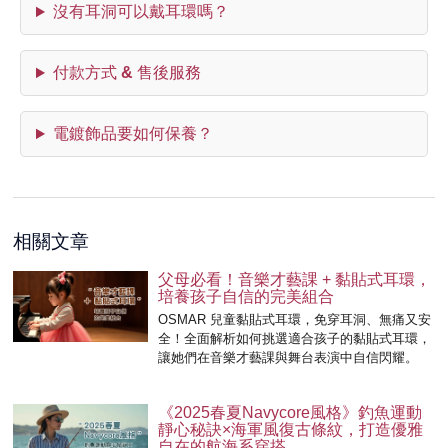
沒有耳洞可以戴耳環嗎？
付款方式 & 售後服務
電鍍飾品要如何保養？
相關文章
父母必看！音樂才藝課 + 黏貼式耳環，
培養孩子自信的完美組合
OSMAR 兒童黏貼式耳環，免穿耳洞、無痛又安
全！全面解析如何挑選適合孩子的黏貼式耳環，
讓她們在音樂才藝課與舞台表演中自信閃耀。
《2025春夏Navycore風格》釣魚運動
靜心秘訣×海軍風復古條紋，打造優雅
自在的航海系穿搭