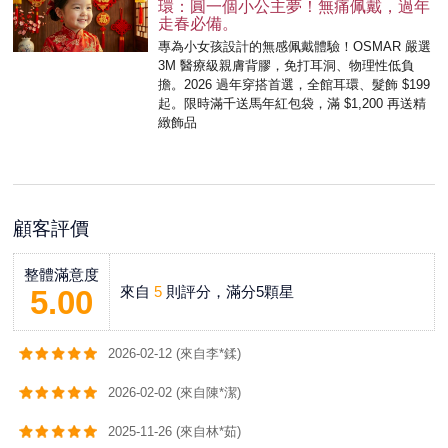
環：圓一個小公主夢！無痛佩戴，過年
走春必備。
專為小女孩設計的無感佩戴體驗！OSMAR 嚴選
3M 醫療級親膚背膠，免打耳洞、物理性低負
擔。2026 過年穿搭首選，全館耳環、髮飾 $199
起。限時滿千送馬年紅包袋，滿 $1,200 再送精
緻飾品
顧客評價
整體滿意度
來自
5
則評分，滿分5顆星
5.00
2026-02-12 (來自李*鍒)
2026-02-02 (來自陳*潔)
2025-11-26 (來自林*茹)