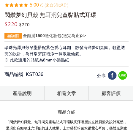
5.00
/5 (來自5則評分)
閃鑽夢幻貝殼 無耳洞兒童黏貼式耳環
$220
$270
滿額贈
全館滿1500送化妝包(送完為止)>>
珍珠光澤貝殼吊墜搭配紫色愛心耳釦，散發海洋夢幻氛圍。輕盈透
亮的設計，為日常穿搭增添一抹浪漫仙氣。
※ 此款適用的貼紙為8mm小熊貼紙
商品編號: KST036
分享
產品說明
相關文章
顧客評價
商品介紹
「閃鑽夢幻貝殼」無耳洞兒童黏貼式耳環以亮澤漸層的立體貝殼為設計亮點，
呈現出宛如珍珠光澤般的迷人效果。上方搭配粉紫水鑽愛心耳釘，整體充滿童