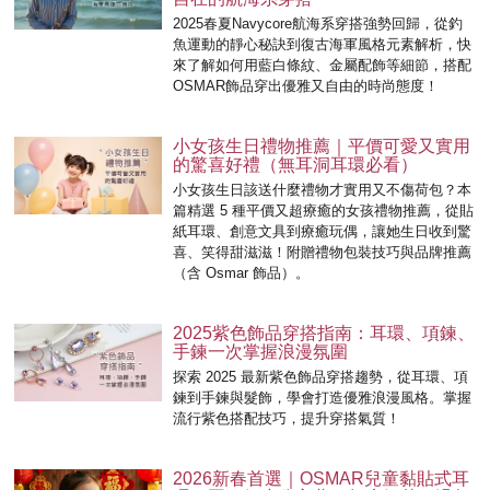
2025春夏Navycore航海系穿搭強勢回歸，從釣
魚運動的靜心秘訣到復古海軍風格元素解析，快
來了解如何用藍白條紋、金屬配飾等細節，搭配
OSMAR飾品穿出優雅又自由的時尚態度！
小女孩生日禮物推薦｜平價可愛又實用
的驚喜好禮（無耳洞耳環必看）
小女孩生日該送什麼禮物才實用又不傷荷包？本
篇精選 5 種平價又超療癒的女孩禮物推薦，從貼
紙耳環、創意文具到療癒玩偶，讓她生日收到驚
喜、笑得甜滋滋！附贈禮物包裝技巧與品牌推薦
（含 Osmar 飾品）。
2025紫色飾品穿搭指南：耳環、項鍊、
手鍊一次掌握浪漫氛圍
探索 2025 最新紫色飾品穿搭趨勢，從耳環、項
鍊到手鍊與髮飾，學會打造優雅浪漫風格。掌握
流行紫色搭配技巧，提升穿搭氣質！
2026新春首選｜OSMAR兒童黏貼式耳