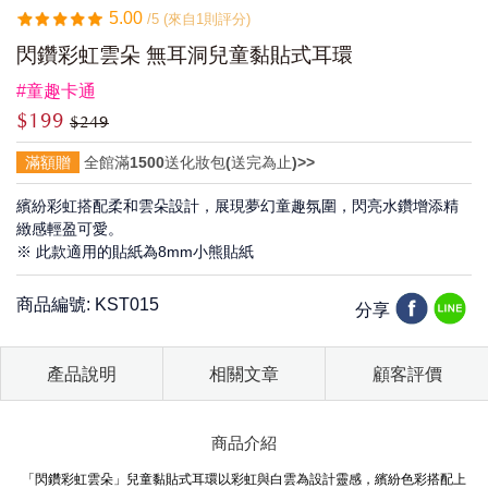
5.00
/5 (來自1則評分)
閃鑽彩虹雲朵 無耳洞兒童黏貼式耳環
#童趣卡通
$199
$249
滿額贈
全館滿1500送化妝包(送完為止)>>
繽紛彩虹搭配柔和雲朵設計，展現夢幻童趣氛圍，閃亮水鑽增添精
緻感輕盈可愛。
※ 此款適用的貼紙為8mm小熊貼紙
商品編號: KST015
分享
產品說明
相關文章
顧客評價
商品介紹
「閃鑽彩虹雲朵」兒童黏貼式耳環以彩虹與白雲為設計靈感，繽紛色彩搭配上