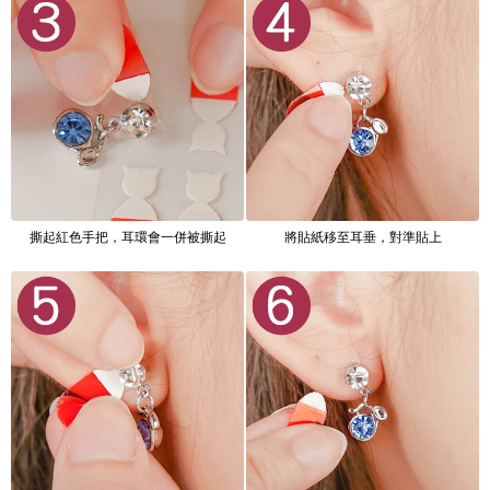
撕起紅色手把，耳環會一併被撕起
將貼紙移至耳垂，對準貼上