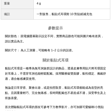
重量
4 g
備註
一對販售，黏貼式耳環附 10 對貼紙補充包
參數提示
關於顏色：
因電腦螢幕顯示設定不同，實際商品顏色可能與圖片略有差異，
請以實品為主。
關於尺寸：
為人工測量，可能略有 1–2 公分的誤差。
關於黏貼式耳環
黏貼式耳環是一種專為無耳洞族群設計的飾品，透過皮膚專用貼片將耳環固定
於耳垂上，不需穿耳洞也能輕鬆配戴。採用醫療級雙面膠，黏性穩定、佩戴舒
適，適合敏感膚質使用。
無論是日常穿搭、聚會出遊，或是拍照取景，黏貼式耳環都能成為造型的亮
點。且因重量輕巧、完全無痛感，長時間配戴也不易造成不適，深受學生及上
班族喜愛。
首次體驗黏貼式耳環的朋友可參考下方教學影片，亦可加購可愛貓咪/小熊貼