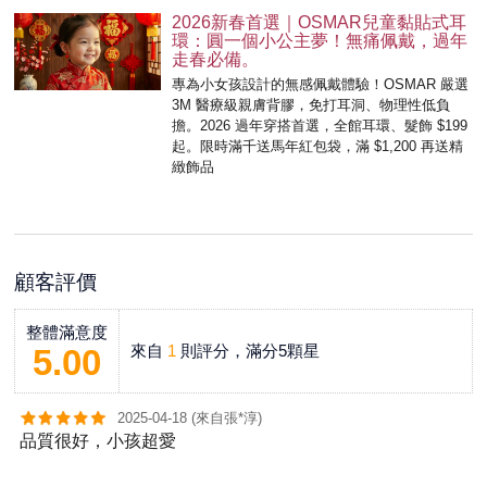
2026新春首選｜OSMAR兒童黏貼式耳
環：圓一個小公主夢！無痛佩戴，過年
走春必備。
專為小女孩設計的無感佩戴體驗！OSMAR 嚴選
3M 醫療級親膚背膠，免打耳洞、物理性低負
擔。2026 過年穿搭首選，全館耳環、髮飾 $199
起。限時滿千送馬年紅包袋，滿 $1,200 再送精
緻飾品
顧客評價
整體滿意度
來自
1
則評分，滿分5顆星
5.00
2025-04-18 (來自張*淳)
品質很好，小孩超愛