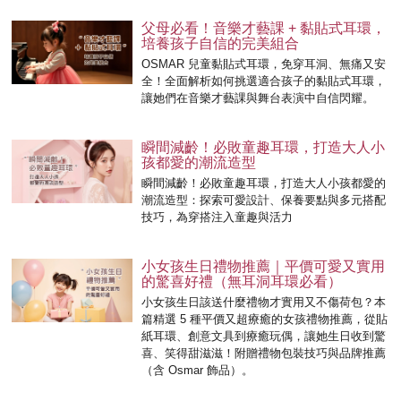
父母必看！音樂才藝課 + 黏貼式耳環，
培養孩子自信的完美組合
OSMAR 兒童黏貼式耳環，免穿耳洞、無痛又安
全！全面解析如何挑選適合孩子的黏貼式耳環，
讓她們在音樂才藝課與舞台表演中自信閃耀。
瞬間減齡！必敗童趣耳環，打造大人小
孩都愛的潮流造型
瞬間減齡！必敗童趣耳環，打造大人小孩都愛的
潮流造型：探索可愛設計、保養要點與多元搭配
技巧，為穿搭注入童趣與活力
小女孩生日禮物推薦｜平價可愛又實用
的驚喜好禮（無耳洞耳環必看）
小女孩生日該送什麼禮物才實用又不傷荷包？本
篇精選 5 種平價又超療癒的女孩禮物推薦，從貼
紙耳環、創意文具到療癒玩偶，讓她生日收到驚
喜、笑得甜滋滋！附贈禮物包裝技巧與品牌推薦
（含 Osmar 飾品）。