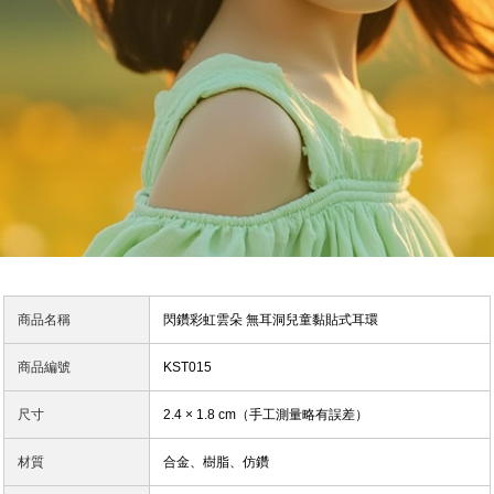
商品名稱
閃鑽彩虹雲朵 無耳洞兒童黏貼式耳環
商品編號
KST015
尺寸
2.4 × 1.8 cm（手工測量略有誤差）
材質
合金、樹脂、仿鑽