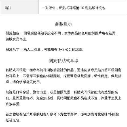
備註
一對販售，黏貼式耳環附 10 對貼紙補充包
參數提示
關於顏色：
因電腦螢幕顯示設定不同，實際商品顏色可能與圖片略有差異，
請以實品為主。
關於尺寸：
為人工測量，可能略有 1–2 公分的誤差。
關於黏貼式耳環
黏貼式耳環是一種專為無耳洞族群設計的飾品，透過皮膚專用貼片將耳環固定
於耳垂上，不需穿耳洞也能輕鬆配戴。採用醫療級雙面膠，黏性穩定、佩戴舒
適，適合敏感膚質使用。
無論是日常穿搭、聚會出遊，或是拍照取景，黏貼式耳環都能成為造型的亮
點。且因重量輕巧、完全無痛感，長時間配戴也不易造成不適，深受學生及上
班族喜愛。
首次體驗黏貼式耳環的朋友可參考下方教學影片，亦可加購可愛貓咪/小熊貼
紙補充包。