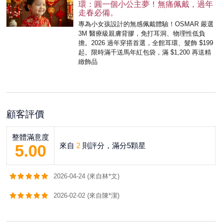
環：圓一個小公主夢！無痛佩戴，過年
走春必備。
專為小女孩設計的無感佩戴體驗！OSMAR 嚴選
3M 醫療級親膚背膠，免打耳洞、物理性低負
擔。2026 過年穿搭首選，全館耳環、髮飾 $199
起。限時滿千送馬年紅包袋，滿 $1,200 再送精
緻飾品
顧客評價
整體滿意度
來自
2
則評分，滿分5顆星
5.00
2026-04-24 (來自林*文)
2026-02-02 (來自陳*潔)