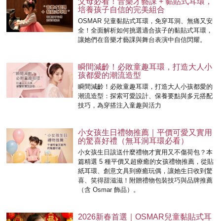
父母必看！音樂才藝課 + 黏貼式耳環，
培養孩子自信的完美組合
OSMAR 兒童黏貼式耳環，免穿耳洞、無痛又安
全！全面解析如何挑選適合孩子的黏貼式耳環，
讓她們在音樂才藝課與舞台表演中自信閃耀。
瞬間減齡！必敗童趣耳環，打造大人小
孩都愛的潮流造型
瞬間減齡！必敗童趣耳環，打造大人小孩都愛的
潮流造型：探索可愛設計、保養要點與多元搭配
技巧，為穿搭注入童趣與活力
小女孩生日禮物推薦｜平價可愛又實用
的驚喜好禮（無耳洞耳環必看）
小女孩生日該送什麼禮物才實用又不傷荷包？本
篇精選 5 種平價又超療癒的女孩禮物推薦，從貼
紙耳環、創意文具到療癒玩偶，讓她生日收到驚
喜、笑得甜滋滋！附贈禮物包裝技巧與品牌推薦
（含 Osmar 飾品）。
2026新春首選｜OSMAR兒童黏貼式耳