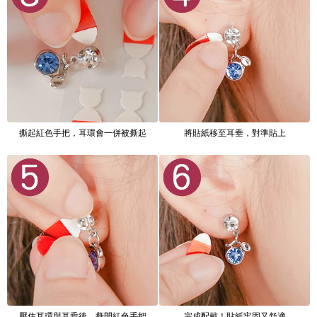
撕起紅色手把，耳環會一併被撕起
將貼紙移至耳垂，對準貼上
壓住耳環與耳垂後，撕開紅色手把
完成配戴！貼紙牢固又舒適