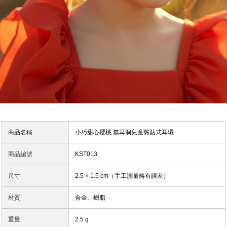
商品名稱
小巧甜心櫻桃 無耳洞兒童黏貼式耳環
商品編號
KST013
尺寸
2.5 × 1.5 cm（手工測量略有誤差）
材質
合金、樹脂
重量
2.5 g