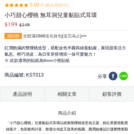
5.00
/5 (來自2則評分)
小巧甜心櫻桃 無耳洞兒童黏貼式耳環
$199
$249
滿額贈
全館滿1500送化妝包(送完為止)>>
紅潤飽滿的雙櫻桃造型，搭配金色半圓與綠葉點綴，展現甜美活力
氣息。輕巧俏皮，為日常穿搭增添一抹可愛魅力！
※ 此款適用的貼紙為8mm小熊貼紙
商品編號: KST013
分享
產品說明
相關文章
顧客評價
商品介紹
「小巧甜心櫻桃」兒童黏貼式耳環以經典雙櫻桃造型為主題，鮮紅果實搭配墨
綠葉片，色彩飽和討喜，散發出俏皮又甜美的氛圍。圓潤線條設計讓整體更顯