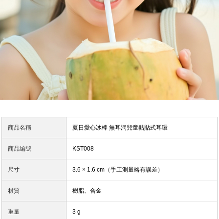
商品名稱
夏日愛心冰棒 無耳洞兒童黏貼式耳環
商品編號
KST008
尺寸
3.6 × 1.6 cm（手工測量略有誤差）
材質
樹脂、合金
重量
3 g