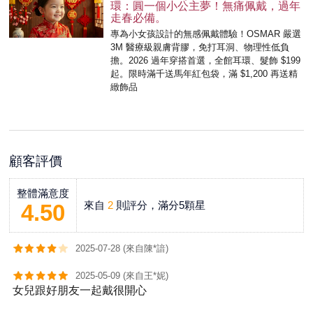
環：圓一個小公主夢！無痛佩戴，過年
走春必備。
專為小女孩設計的無感佩戴體驗！OSMAR 嚴選
3M 醫療級親膚背膠，免打耳洞、物理性低負
擔。2026 過年穿搭首選，全館耳環、髮飾 $199
起。限時滿千送馬年紅包袋，滿 $1,200 再送精
緻飾品
顧客評價
整體滿意度
來自
2
則評分，滿分5顆星
4.50
2025-07-28 (來自陳*諳)
2025-05-09 (來自王*妮)
女兒跟好朋友一起戴很開心