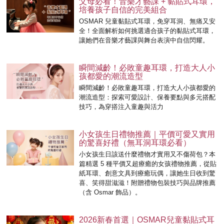
父母必看！音樂才藝課 + 黏貼式耳環，
培養孩子自信的完美組合
OSMAR 兒童黏貼式耳環，免穿耳洞、無痛又安
全！全面解析如何挑選適合孩子的黏貼式耳環，
讓她們在音樂才藝課與舞台表演中自信閃耀。
瞬間減齡！必敗童趣耳環，打造大人小
孩都愛的潮流造型
瞬間減齡！必敗童趣耳環，打造大人小孩都愛的
潮流造型：探索可愛設計、保養要點與多元搭配
技巧，為穿搭注入童趣與活力
小女孩生日禮物推薦｜平價可愛又實用
的驚喜好禮（無耳洞耳環必看）
小女孩生日該送什麼禮物才實用又不傷荷包？本
篇精選 5 種平價又超療癒的女孩禮物推薦，從貼
紙耳環、創意文具到療癒玩偶，讓她生日收到驚
喜、笑得甜滋滋！附贈禮物包裝技巧與品牌推薦
（含 Osmar 飾品）。
2026新春首選｜OSMAR兒童黏貼式耳