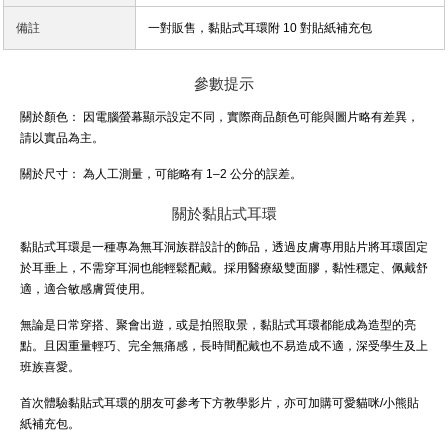
備註
一對販售，黏貼式耳環附 10 對貼紙補充包
參數提示
關於顏色：
因電腦螢幕顯示設定不同，實際商品顏色可能與圖片略有差異，
請以實品為主。
關於尺寸：
為人工測量，可能略有 1–2 公分的誤差。
關於黏貼式耳環
黏貼式耳環是一種專為無耳洞族群設計的飾品，透過皮膚專用貼片將耳環固定
於耳垂上，不需穿耳洞也能輕鬆配戴。採用醫療級雙面膠，黏性穩定、佩戴舒
適，適合敏感膚質使用。
無論是日常穿搭、聚會出遊，或是拍照取景，黏貼式耳環都能成為造型的亮
點。且因重量輕巧、完全無痛感，長時間配戴也不易造成不適，深受學生及上
班族喜愛。
首次體驗黏貼式耳環的朋友可參考下方教學影片，亦可加購可愛貓咪/小熊貼
紙補充包。