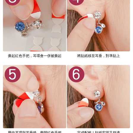
撕起紅色手把，耳環會一併被撕起
將貼紙移至耳垂，對準貼上
壓住耳環與耳垂後，撕開紅色手把
完成配戴！貼紙牢固又舒適