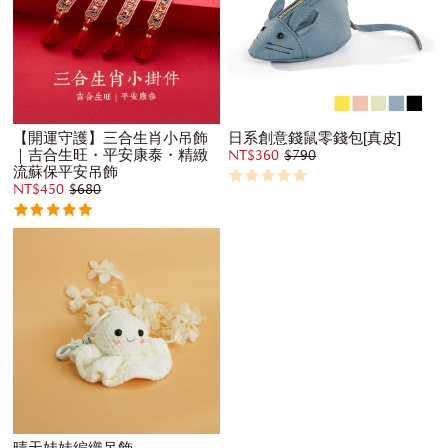
【開運守護】三合生肖小吊飾
日系創意錢鼠零錢包[真皮]
｜吉合生旺・平安康泰・精緻
NT$360
$790
流蘇保平安吊飾
NT$450
$680
晴天娃娃編織吊飾