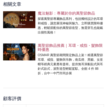
相關文章
魔法魅影：專屬於你的萬聖節飾品
探索萬聖節專屬飾品系列，包括獨特設計的耳環
和戒指，讓您展現神秘與魅力。立即購買限時優
惠，輕鬆搭配你的萬聖節造型，無需穿孔也能戴
出個性風格！
萬聖節飾品推薦｜耳環・戒指・髮飾限
時優惠
OSMAR 萬聖節期間限定飾品上架！精選萬聖節
耳環、戒指、髮飾與吊飾，南瓜燈、黑貓、女巫
帽等經典元素應有盡有。提供無耳洞黏貼式與耳
針式款式，派對造型輕鬆駕馭。全館 4 件 88
折，台中一中門市同步展
顧客評價