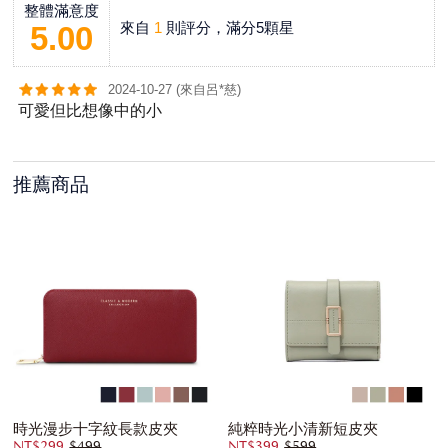
整體滿意度
來自
1
則評分，滿分5顆星
5.00
2024-10-27 (來自呂*慈)
可愛但比想像中的小
推薦商品
時光漫步十字紋長款皮夾
純粹時光小清新短皮夾
NT$299
$499
NT$399
$599