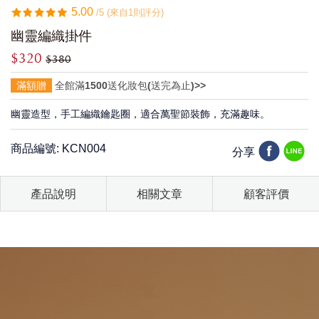
5.00
/5 (來自1則評分)
幽靈編織掛件
$320
$380
滿額贈
全館滿1500送化妝包(送完為止)>>
幽靈造型，手工編織鑰匙圈，適合萬聖節裝飾，充滿趣味。
商品編號: KCN004
分享
產品說明
相關文章
顧客評價